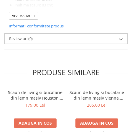
inaltime scaun: 83 cm;
latime sezut: 38 cm;
VEZI MAI MULT
adancime sezut: 44 cm;
inaltime spatar: 42 cm;
Informatii conformitate produs
latime maxim scaun: 61 cm.
Garantie: 2 ani
Review-uri
(0)
PRODUSE SIMILARE
Scaun de living si bucatarie
Scaun de living si bucatarie
din lemn masiv Houston,
din lemn masiv Vienna,
tapiterie stofa,100 kg,
tapiterie stofa,100 kg,
179,00 Lei
205,00 Lei
94x49x40 cm, alb/gri
94x49x40 cm, nuc/maro
ADAUGA IN COS
ADAUGA IN COS