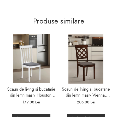
Produse similare
Scaun de living si bucatarie
Scaun de living si bucatarie
din lemn masiv Houston,
din lemn masiv Vienna,
tapiterie stofa,100 kg,
tapiterie stofa,100 kg,
179,00 Lei
205,00 Lei
94x49x40 cm, alb/gri
94x49x40 cm, nuc/maro