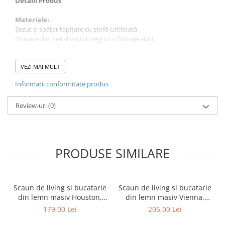
Detalii Produs
Materiale:
Șezut și spătar tapițate cu stofă catifelată.
Picioare din metal vopsit negru cu finisaje aurii.
Dimensiuni:
Latime: 46 cm
VEZI MAI MULT
Adancime: 54 cm
Informatii conformitate produs
Inaltime totala: 76 cm
Inaltime sezut: 45 cm
Review-uri
(0)
Caracteristici Suplimentare:
Greutate maximă suportată: 100 kg.
Design modern și elegant, potrivit pentru diverse stiluri de
amenajare interioară.
PRODUSE SIMILARE
Garanție:
Produsul beneficiază de o garanție de 2 ani.
Scaun de living si bucatarie
Scaun de living si bucatarie
din lemn masiv Houston,
din lemn masiv Vienna,
tapiterie stofa,100 kg,
tapiterie stofa,100 kg,
179,00 Lei
205,00 Lei
94x49x40 cm, alb/gri
94x49x40 cm, nuc/maro