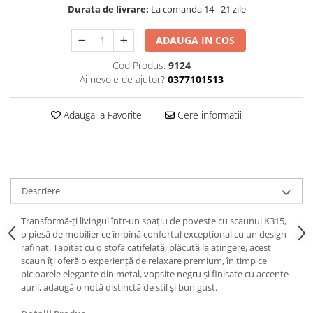
Durata de livrare:
La comanda 14 - 21 zile
ADAUGA IN COS
Cod Produs:
9124
Ai nevoie de ajutor?
0377101513
Adauga la Favorite
Cere informatii
Descriere
Transformă-ți livingul într-un spațiu de poveste cu scaunul K315,
o piesă de mobilier ce îmbină confortul excepțional cu un design
rafinat. Tapitat cu o stofă catifelată, plăcută la atingere, acest
scaun îți oferă o experiență de relaxare premium, în timp ce
picioarele elegante din metal, vopsite negru și finisate cu accente
aurii, adaugă o notă distinctă de stil și bun gust.