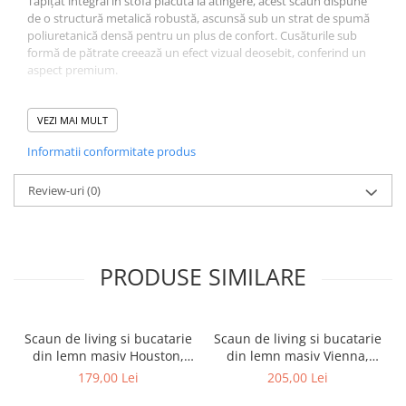
Tapițat integral în stofă plăcută la atingere, acest scaun dispune
de o structură metalică robustă, ascunsă sub un strat de spumă
poliuretanică densă pentru un plus de confort. Cusăturile sub
formă de pătrate creează un efect vizual deosebit, conferind un
aspect premium.
Stabilitate și Rezistență
Picioarele subțiri, realizate din metal negru, se extind în jos,
VEZI MAI MULT
oferind stabilitate și susținere. Scaunul este proiectat să reziste la
Informatii conformitate produs
o greutate de până la 100 kg, asigurând durabilitate în timp.
Dimensiuni Optime
Review-uri
(0)
Cu o lățime de 46 cm, o adâncime de 61 cm și o înălțime totală de
84 cm, scaunul se potrivește perfect în diverse spații. Înălțimea
șezutului de 48 cm este ideală pentru majoritatea meselor de
dining sau birou.
PRODUSE SIMILARE
Garanție
Beneficiază de o garanție de 2 ani pentru liniștea ta.
Scaun de living si bucatarie
Scaun de living si bucatarie
din lemn masiv Houston,
din lemn masiv Vienna,
tapiterie stofa,100 kg,
tapiterie stofa,100 kg,
179,00 Lei
205,00 Lei
94x49x40 cm, alb/gri
94x49x40 cm, nuc/maro