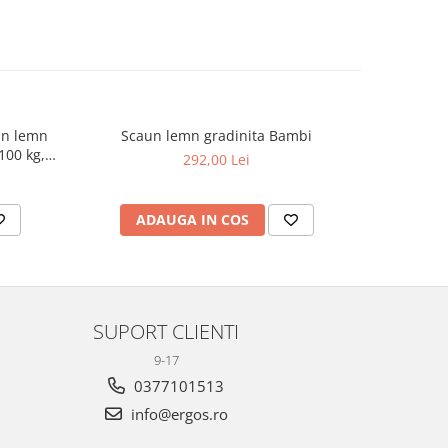
din lemn
Scaun lemn gradinita Bambi
Scaun de 
100 kg,
masiv Mont
292,00 Lei
94
ADAUGA IN COS
AD
SUPORT CLIENTI
9-17
0377101513
info@ergos.ro