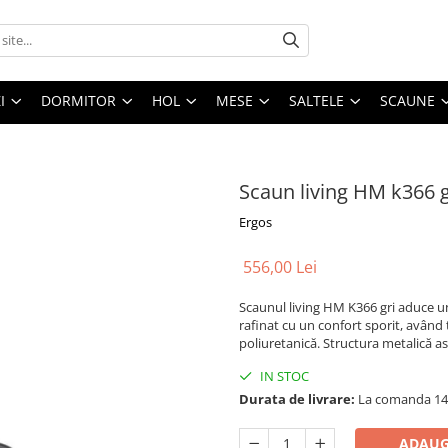
I
DORMITOR
HOL
MESE
SALTELE
SCAUNE
Scaun living HM k366 g
Ergos
556,00 Lei
Scaunul living HM K366 gri aduce u
rafinat cu un confort sporit, având
poliuretanică. Structura metalică asi
IN STOC
Durata de livrare:
La comanda 14 -
ADAUG