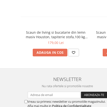
un birou. Înălțimea șezutului de 46 cm este gândită pentru a
ergonomică.
Durabilitate și Garanție
Beneficiezi de o garanție de 2 ani pentru acest produs, o dova
Greutatea maximă suportată este de 100 kg, asigurând stabi
Scaun de living si bucatarie din lemn
Scaun 
masiv Houston, tapiterie stofa,100 kg,
masiv 
94x49x40 cm, alb/gri
179,00 Lei
ADAUGA IN COS
NEWSLETTER
Nu rata ofertele si promotiile noastre
Vreau sa primesc newsletter cu promotiile magazinului.
Afla mai multe in
Politica de Confidentialitate