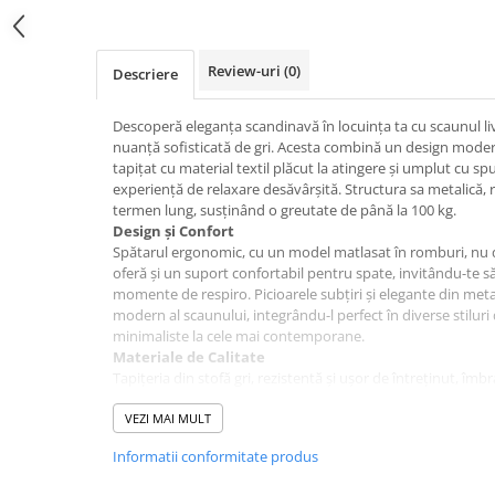
pe
Facebook
Review-uri
(0)
Descriere
Descoperă eleganța scandinavă în locuința ta cu scaunul li
nuanță sofisticată de gri. Acesta combină un design modern
tapițat cu material textil plăcut la atingere și umplut cu s
experiență de relaxare desăvârșită. Structura sa metalică, 
termen lung, susținând o greutate de până la 100 kg.
Design și Confort
Spătarul ergonomic, cu un model matlasat în romburi, nu d
oferă și un suport confortabil pentru spate, invitându-te să 
momente de respiro. Picioarele subțiri și elegante din me
modern al scaunului, integrându-l perfect în diverse stiluri
minimaliste la cele mai contemporane.
Materiale de Calitate
Tapițeria din stofă gri, rezistentă și ușor de întreținut, îmb
un finisaj deosebit. Sezutul, realizat din spumă poliuretani
după perioade îndelungate de utilizare.
VEZI MAI MULT
Dimensiuni Optime
Informatii conformitate produs
Cu o lățime de 52 cm, o adâncime de 58 cm și o înălțime to
K366 se potrivește ideal în orice spațiu, fie că este vorba de