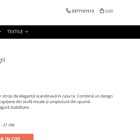
0377101513
0,00
TEXTILE
ri
n strop de eleganță scandinavă în casa ta. Combină un design
 tapițerie din stofă moale și umplutură din spumă
gură stabilitate.
 21 zile
A IN COS