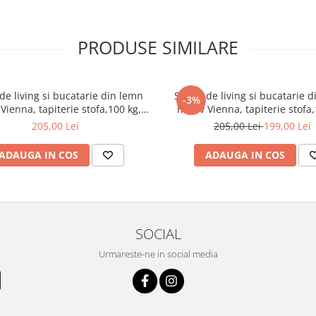
 oferi o poziție relaxantă și
PRODUSE SIMILARE
dă a calității și rezistenței sale.
litate și siguranță.
de living si bucatarie din lemn
Scaun de living si bucatarie 
-3%
Vienna, tapiterie stofa,100 kg,
masiv Vienna, tapiterie stofa,
94x49x40 cm, nuc/maro
94x49x40 cm, alb/gri
205,00 Lei
205,00 Lei
199,00 Lei
ADAUGA IN COS
ADAUGA IN COS
SOCIAL
Urmareste-ne in social media