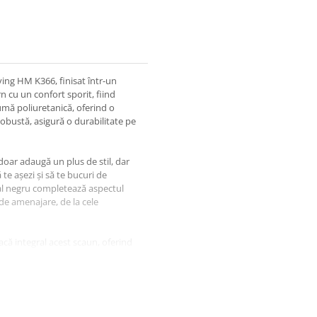
ving HM K366, finisat într-un
 cu un confort sporit, fiind
pumă poliuretanică, oferind o
robustă, asigură o durabilitate pe
oar adaugă un plus de stil, dar
te așezi și să te bucuri de
tal negru completează aspectul
 de amenajare, de la cele
racă integral acest scaun, oferind
că, garantează confort chiar și
tală de 92 cm, scaunul living HM
 zona de dining, living sau chiar