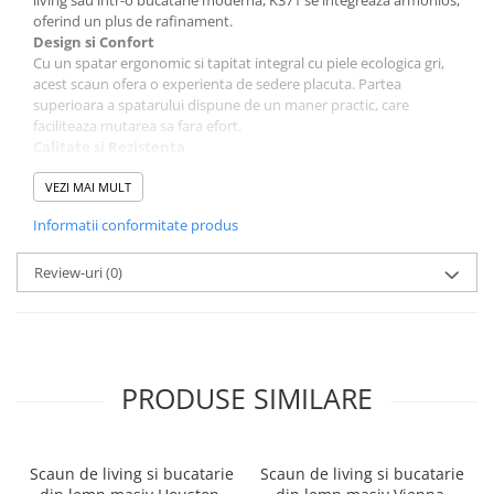
oferind un plus de rafinament.
Design si Confort
Cu un spatar ergonomic si tapitat integral cu piele ecologica gri,
acest scaun ofera o experienta de sedere placuta. Partea
superioara a spatarului dispune de un maner practic, care
faciliteaza mutarea sa fara efort.
Calitate si Rezistenta
Picioarele metalice vopsite negru, cu un design modern in forma
de L rasturnat, asigura stabilitate si durabilitate. Scaunul K371
VEZI MAI MULT
poate sustine o greutate maxima de 100 kg, garantand o utilizare
Informatii conformitate produs
indelungata.
Dimensiuni Optime
Latime: 42 cm
Review-uri
(0)
Adancime: 56 cm
Inaltime totala: 99 cm
Inaltime sezut: 47 cm
Garantie
Produsul beneficiaza de o garantie de 2 ani.
PRODUSE SIMILARE
Scaun de living si bucatarie
Scaun de living si bucatarie