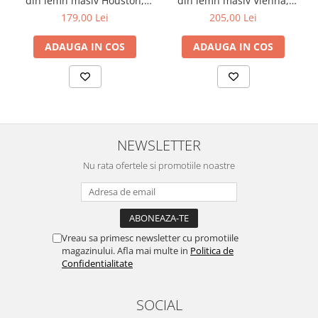
din lemn masiv Houston,
din lemn masiv Vienna,
tapiterie stofa,100 kg,
tapiterie stofa,100 kg,
179,00 Lei
205,00 Lei
94x49x40 cm, alb/gri
94x49x40 cm, nuc/maro
ADAUGA IN COS
ADAUGA IN COS
NEWSLETTER
Nu rata ofertele si promotiile noastre
Vreau sa primesc newsletter cu promotiile
magazinului. Afla mai multe in
Politica de
Confidentialitate
SOCIAL