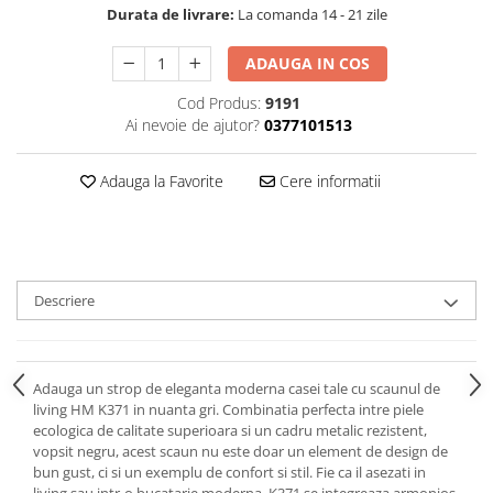
Durata de livrare:
La comanda 14 - 21 zile
ADAUGA IN COS
Cod Produs:
9191
Ai nevoie de ajutor?
0377101513
Adauga la Favorite
Cere informatii
Descriere
Adauga un strop de eleganta moderna casei tale cu scaunul de
living HM K371 in nuanta gri. Combinatia perfecta intre piele
ecologica de calitate superioara si un cadru metalic rezistent,
vopsit negru, acest scaun nu este doar un element de design de
bun gust, ci si un exemplu de confort si stil. Fie ca il asezati in
living sau intr-o bucatarie moderna, K371 se integreaza armonios,