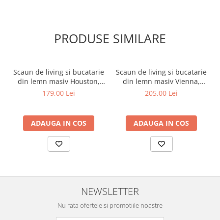
PRODUSE SIMILARE
Scaun de living si bucatarie
Scaun de living si bucatarie
din lemn masiv Houston,
din lemn masiv Vienna,
tapiterie stofa,100 kg,
tapiterie stofa,100 kg,
179,00 Lei
205,00 Lei
94x49x40 cm, alb/gri
94x49x40 cm, nuc/maro
ADAUGA IN COS
ADAUGA IN COS
NEWSLETTER
Nu rata ofertele si promotiile noastre