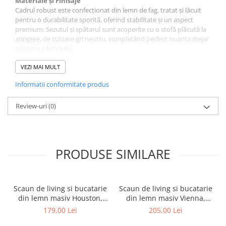
Materiale și Finisaje
Cadrul robust este confecționat din lemn de fag, tratat și lăcuit
pentru o durabilitate sporită, oferind stabilitate și un aspect
premium. Sezutul și spătarul sunt acoperite cu o stofă plăcută la
atingere, de culoare gri neutru, completând perfect nuanța stejar
sonoma a lemnului.
Design și Confort
VEZI MAI MULT
Cu un design modern, scaunul dispune de un spătar parțial
Informatii conformitate produs
tapițat, care nu doar că adaugă un element vizual interesant, dar
permite și o mai bună circulație a aerului. Decupajul elegant din
partea superioară a spătarului facilitează manevrarea scaunului.
Review-uri
(0)
Dimensiuni
Scaunul oferă dimensiuni confortabile pentru utilizarea zilnică:
Adâncime șezut: 40 cm
PRODUSE SIMILARE
Înălțime șezut: 47 cm
Înălțime totală: 96 cm
Lățime: 43 cm
Scaun de living si bucatarie
Scaun de living si bucatarie
Garanție
din lemn masiv Houston,
din lemn masiv Vienna,
Beneficiezi de o garanție de 2 ani pentru acest produs.
tapiterie stofa,100 kg,
tapiterie stofa,100 kg,
179,00 Lei
205,00 Lei
94x49x40 cm, alb/gri
94x49x40 cm, nuc/maro