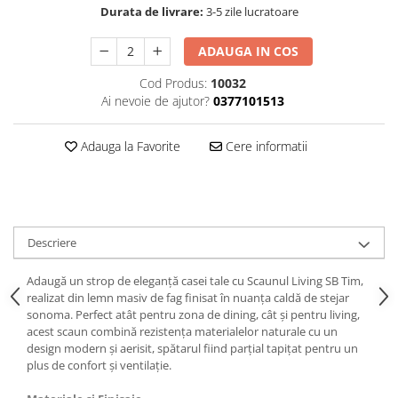
Durata de livrare:
3-5 zile lucratoare
ADAUGA IN COS
Cod Produs:
10032
Ai nevoie de ajutor?
0377101513
Adauga la Favorite
Cere informatii
Descriere
Adaugă un strop de eleganță casei tale cu Scaunul Living SB Tim,
realizat din lemn masiv de fag finisat în nuanța caldă de stejar
sonoma. Perfect atât pentru zona de dining, cât și pentru living,
acest scaun combină rezistența materialelor naturale cu un
design modern și aerisit, spătarul fiind parțial tapițat pentru un
plus de confort și ventilație.