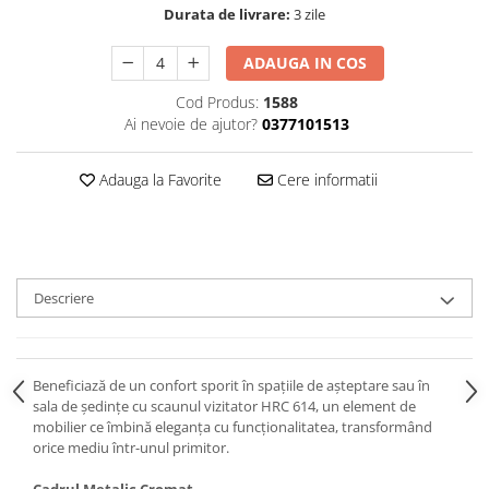
Durata de livrare:
3 zile
ADAUGA IN COS
Cod Produs:
1588
Ai nevoie de ajutor?
0377101513
Adauga la Favorite
Cere informatii
Descriere
Beneficiază de un confort sporit în spațiile de așteptare sau în
sala de ședințe cu scaunul vizitator HRC 614, un element de
mobilier ce îmbină eleganța cu funcționalitatea, transformând
orice mediu într-unul primitor.
Cadrul Metalic Cromat