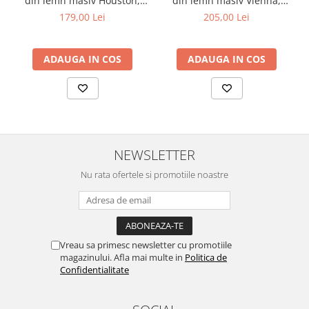
din lemn masiv Houston,
din lemn masiv Vienna,
de 47 cm, scaunul HRC 614 oferă o ergonomie optimă pentru
tapiterie stofa,100 kg,
tapiterie stofa,100 kg,
179,00 Lei
205,00 Lei
confortul utilizatorului.
94x49x40 cm, alb/gri
94x49x40 cm, nuc/maro
Garanție
Produsul beneficiază de o garanție de 2 ani, oferindu-ți liniștea
ADAUGA IN COS
ADAUGA IN COS
necesară cu privire la calitatea și durabilitatea sa.
NEWSLETTER
Nu rata ofertele si promotiile noastre
Vreau sa primesc newsletter cu promotiile
magazinului. Afla mai multe in
Politica de
Confidentialitate