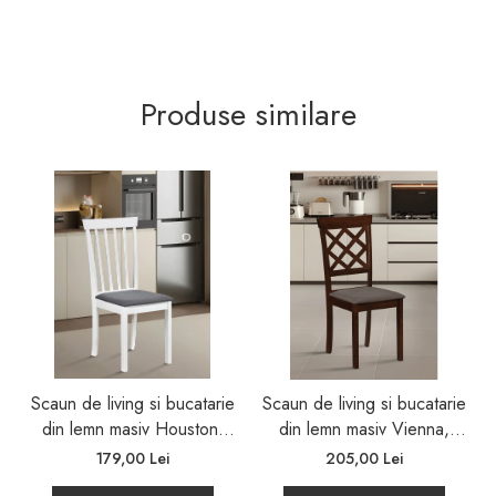
Produse similare
Scaun de living si bucatarie
Scaun de living si bucatarie
din lemn masiv Houston,
din lemn masiv Vienna,
tapiterie stofa,100 kg,
tapiterie stofa,100 kg,
179,00 Lei
205,00 Lei
94x49x40 cm, alb/gri
94x49x40 cm, nuc/maro