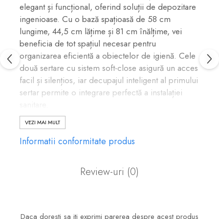
elegant și funcțional, oferind soluții de depozitare
ingenioase. Cu o bază spațioasă de 58 cm
lungime, 44,5 cm lățime și 81 cm înălțime, vei
beneficia de tot spațiul necesar pentru
organizarea eficientă a obiectelor de igienă. Cele
două sertare cu sistem soft-close asigură un acces
facil și silențios, iar decupajul inteligent al primului
sertar permite o integrare perfectă a instalației
sanitare.
Bază:
VEZI MAI MULT
Dimensiuni generoase pentru depozitare:
Informatii conformitate produs
58 cm (lungime) x 44,5 cm (lățime) x 81 cm
(înălțime)
Două sertare spațioase cu mecanism soft-
Review-uri
(0)
close pentru utilizare confortabilă și
silențioasă
Primul sertar este decupat pentru a facilita
Daca doresti sa iti exprimi parerea despre acest produs