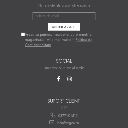
Nu rata ofertele si promotiile noastre
Vreau sa primesc newsletter cu promotiile
magazinului. Afla mai multe in
Politica de
Confidentialitate
SOCIAL
Urmareste-ne in social media
SUPORT CLIENTI
9-17
0377101513
info@ergos.ro