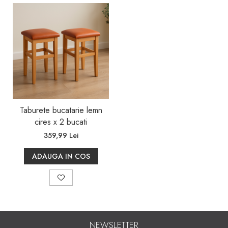
lățimea șezutului este de 31,5 cm, dimensiuni
potrivite pentru majoritatea blaturilor de bar sau a
meselor de bucătărie.
Ușor de integrat:
Datorită finisajului neutru și designului clasic,
aceste taburete se integrează cu ușurință în orice
decor existent, aducând un plus de stil și confort.
Taburete bucatarie lemn
cires x 2 bucati
359,99 Lei
ADAUGA IN COS
NEWSLETTER