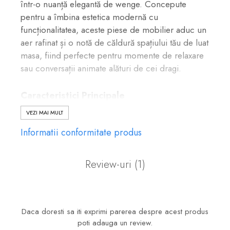
într-o nuanță elegantă de wenge. Concepute
pentru a îmbina estetica modernă cu
funcționalitatea, aceste piese de mobilier aduc un
aer rafinat și o notă de căldură spațiului tău de luat
masa, fiind perfecte pentru momente de relaxare
sau conversații animate alături de cei dragi.
Caracteristici Principale
VEZI MAI MULT
Material și Finisaj:
Informatii conformitate produs
Construite din lemn masiv de fag, aceste taburete
sunt remarcabile prin rezistența și durabilitatea lor.
Finisajul lucios în nuanța wenge adaugă o notă de
Review-uri
(1)
eleganță și se integrează armonios în diverse stiluri
de amenajare interioară.
Daca doresti sa iti exprimi parerea despre acest produs
Confort și Tapițerie:
poti adauga un review.
Sezutul este tapițat cu piele ecologică de calitate