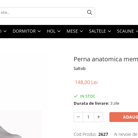
I
DORMITOR
HOL
MESE
SALTELE
SCAUNE
Perna anatomica mem
Saltsib
148,00 Lei
IN STOC
Durata de livrare:
3 zile
ADAUG
Cod Produs:
2627
Ai nevoie de