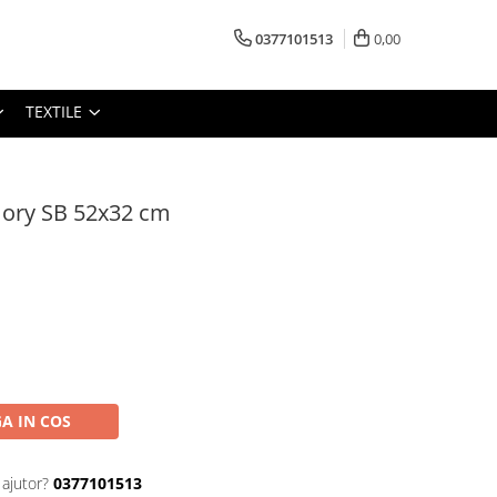
0377101513
0,00
TEXTILE
ory SB 52x32 cm
A IN COS
 ajutor?
0377101513