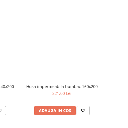
140x200
Husa impermeabila bumbac 160x200
Husa imp
221,00 Lei
ADAUGA IN COS
AD