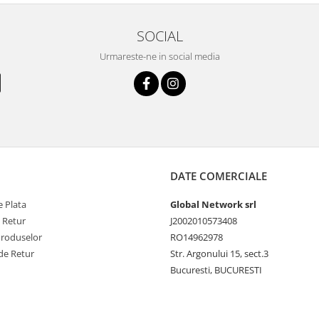
SOCIAL
Urmareste-ne in social media
DATE COMERCIALE
 Plata
Global Network srl
e Retur
J2002010573408
Produselor
RO14962978
de Retur
Str. Argonului 15, sect.3
Bucuresti, BUCURESTI