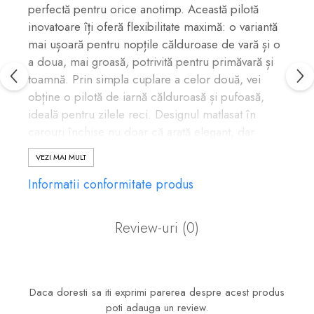
perfectă pentru orice anotimp. Această pilotă
inovatoare îți oferă flexibilitate maximă: o variantă
mai ușoară pentru nopțile călduroase de vară și o
a doua, mai groasă, potrivită pentru primăvară și
toamnă. Prin simpla cuplare a celor două, vei
obține o pilotă de iarnă călduroasă și pufoasă,
ideală pentru zilele reci. Designul matlasat în
carouri închise nu doar că arată elegant, dar
asigură și o distribuție uniformă a umpluturii,
VEZI MAI MULT
prevenind formarea cocoloașelor. Mai mult, este
Informatii conformitate produs
o alegere medicinală, lavabilă la 95°C fără a se
contracta, aparținând gamei HypoallergenicMed,
creată pentru a reduce riscul de alergii și a oferi
Review-uri
(0)
un mediu de somn curat și sănătos. Colțurile
rotunjite și banda de margine completează
aspectul îngrijit și confortul utilizării. Produsul este
certificat OEKO-TEX 100, garantând absența
Daca doresti sa iti exprimi parerea despre acest produs
substanțelor nocive.
poti adauga un review.