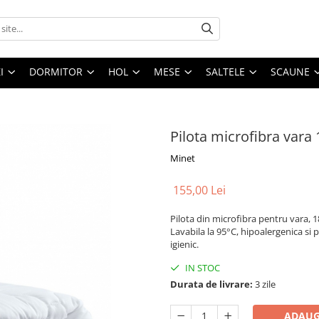
I
DORMITOR
HOL
MESE
SALTELE
SCAUNE
Pilota microfibra vara
Minet
155,00 Lei
Pilota din microfibra pentru vara, 
Lavabila la 95°C, hipoalergenica si 
igienic.
IN STOC
Durata de livrare:
3 zile
ADAUG