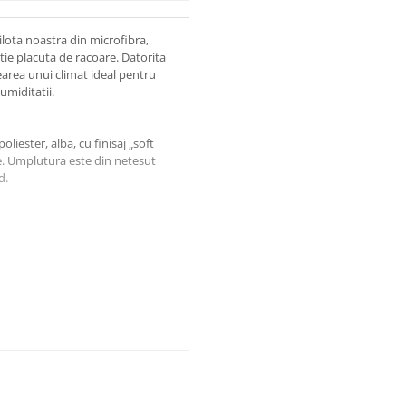
lota noastra din microfibra,
tie placuta de racoare. Datorita
rearea unui climat ideal pentru
umiditatii.
iester, alba, cu finisaj „soft
e. Umplutura este din netesut
d.
X 100)
 spalare
ribuie semnificativ la eliminarea
si igienic.