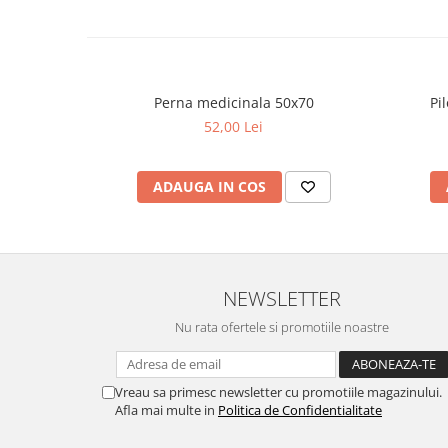
Design:
Colturile sunt rotunjite, iar marginea este finisata cu o bent
elegant.
Perna medicinala 50x70
Pi
Dimensiuni:
52,00 Lei
Produsul are dimensiunile de 180x200 cm, potrivindu-se pa
mari.
ADAUGA IN COS
NEWSLETTER
Nu rata ofertele si promotiile noastre
Vreau sa primesc newsletter cu promotiile magazinului.
Afla mai multe in
Politica de Confidentialitate