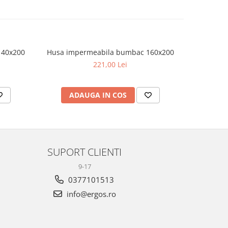
140x200
Husa impermeabila bumbac 160x200
Husa imp
221,00 Lei
ADAUGA IN COS
AD
SUPORT CLIENTI
9-17
0377101513
info@ergos.ro