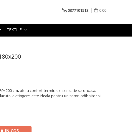
0377101513
0,00
TEXTILE
 180x200
180x200 cm, ofera confort termic si o senzatie racoroasa.
placuta la atingere, este ideala pentru un somn odihnitor si
A IN COS