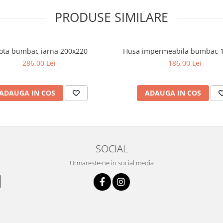
PRODUSE SIMILARE
iță, conferind un aspect ingrijit si
lota bumbac iarna 200x220
Husa impermeabila bumbac 
286,00 Lei
186,00 Lei
turilor de dimensiuni medii spre
ADAUGA IN COS
ADAUGA IN COS
SOCIAL
Urmareste-ne in social media