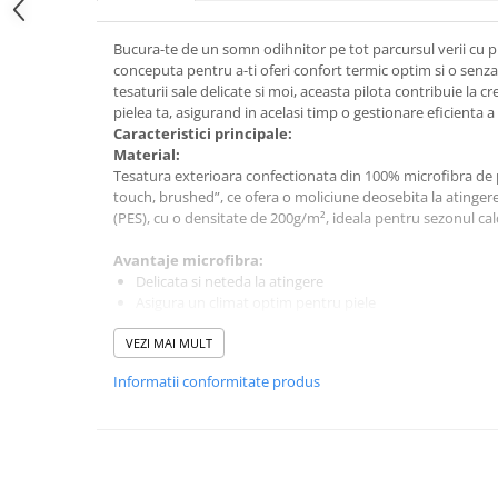
Bucura-te de un somn odihnitor pe tot parcursul verii cu pi
conceputa pentru a-ti oferi confort termic optim si o senza
tesaturii sale delicate si moi, aceasta pilota contribuie la c
pielea ta, asigurand in acelasi timp o gestionare eficienta a 
Caracteristici principale:
Material:
Tesatura exterioara confectionata din 100% microfibra de pol
touch, brushed”, ce ofera o moliciune deosebita la atinger
(PES), cu o densitate de 200g/m², ideala pentru sezonul cal
Avantaje microfibra:
Delicata si neteda la atingere
Asigura un climat optim pentru piele
Confera o senzatie racoroasa placuta
VEZI MAI MULT
Transport eficient al umezelii
Reduce inmultirea bacteriilor
Informatii conformitate produs
Fara aditivi chimici, hipoalergenica (certificare OEKO-TE
Rezistenta la contractii, chiar si la temperaturi inalte de
Intretinere:
Pilota este complet lavabila la 95°C, o temperatura ce cont
acarienilor si bacteriilor, asigurand un mediu de somn curat 