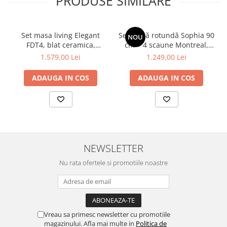
PRODUSE SIMILARE
pahare și farfurii fierbinți.
Set masa living Elegant
Set masă rotundă Sophia 90
NOU
FDT4, blat ceramica,
cm + 4 scaune Montreal,
structura metalica,
alb
1.579,00 Lei
1.249,00 Lei
140x80x75 cm, alb/gri si 6
scaune Doina FDC2,
ADAUGA IN COS
ADAUGA IN COS
tapiterie catifea, 90 kg, gri
NEWSLETTER
Nu rata ofertele si promotiile noastre
Vreau sa primesc newsletter cu promotiile
magazinului. Afla mai multe in
Politica de