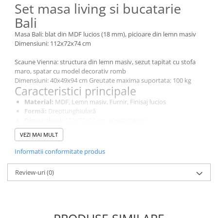
Set masa living si bucatarie
Bali
Masa Bali: blat din MDF lucios (18 mm), picioare din lemn masiv
Dimensiuni: 112x72x74 cm
Scaune Vienna: structura din lemn masiv, sezut tapitat cu stofa
maro, spatar cu model decorativ romb
Dimensiuni: 40x49x94 cm Greutate maxima suportata: 100 kg
Caracteristici principale
Material:
MDF, Lemn masiv, Furnir, Finisaj lucios
Formă:
Dreptunghiulară
Dimensiuni:
112x72x74 cm, 40x49x94 cm
Construcție robustă pentru utilizare zilnică
VEZI MAI MULT
Design modern, potrivit pentru living și bucătărie
Beneficii
Informatii conformitate produs
Se integrează ușor în interioare moderne sau clasice
Suprafață ușor de curățat, ideală pentru familii
Review-uri
(0)
Raport excelent între calitate și preț
Întreținere
Ștergeți periodic cu o lavetă moale, ușor umedă. Evitați soluțiile
abrazive. Pentru protecția suprafeței, utilizați suporturi pentru