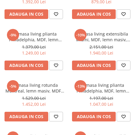
1.392,00 Lei
879,00 Lei
94x49x40 cm, alb/gri
tapiterie stofa,94x50x42 cm,
alb/gri
ADAUGA IN COS
ADAUGA IN COS
Set masa living plianta
Set masa living extensibila
-9%
-10%
Philadelphia, MDF, lemn
Miami, MDF, lemn masiv,
masiv, rotunda, 55/90 x 90 x
120/150 x 80 x 73.8 cm si 6
1.379,00 Lei
2.151,00 Lei
74,8 cm si 4 scaune Hudson,
scaune, lemn masiv Hudson,
1.249,00 Lei
1.940,00 Lei
tapiterie stofa,94x50x42 cm,
tapiterie stofa,100 kg,
alb/gri
94x50x42 cm, alb/gri
ADAUGA IN COS
ADAUGA IN COS
Set masa living rotunda
Set masa living plianta
-5%
-13%
Montreal, lemn masiv, MDF,
Philadelphia, MDF, lemn
90x73.8 cm si 4 scaune lemn
masiv, rotunda, 55/90 x 90 x
1.529,00 Lei
1.197,00 Lei
masiv Hudson, tapiterie
74,8 cm si 2 scaune Glendale,
1.452,00 Lei
1.047,00 Lei
stofa,100 kg, 94x50x42 cm,
stofa,100 kg, 93x49x41.5 cm,
alb/gri
alb/maro
ADAUGA IN COS
ADAUGA IN COS