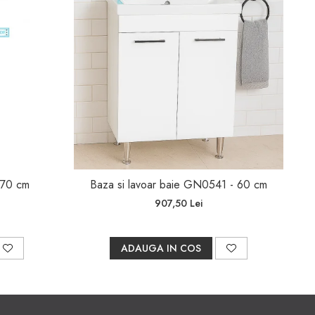
toate accesoriile
 70 cm
Baza si lavoar baie GN0541 - 60 cm
907,50 Lei
ADAUGA IN COS