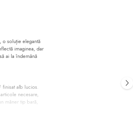
 o soluție elegantă
eflectă imaginea, dar
 să ai la îndemână
finisat alb lucios.
articole necesare,
-un mâner tip bară,
 le folosești