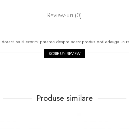
spațiul și asigurând o accesibilitate rapidă, mai ales în dimine
Review-uri
(0)
egrată
 LED, poziționat strategic în zona central-superioară, oferă l
o atmosferă plăcută și utilă în baia ta, indiferent de nivelul lum
doresti sa iti exprimi parerea despre acest produs poti adauga un r
nte
SCRIE UN REVIEW
ale atent selecționate, rezistente la umiditate, oglinda GN0201
pectul impecabil pe termen lung, chiar și în mediul specific bă
Produse similare
anție de 2 ani pentru oglindă.