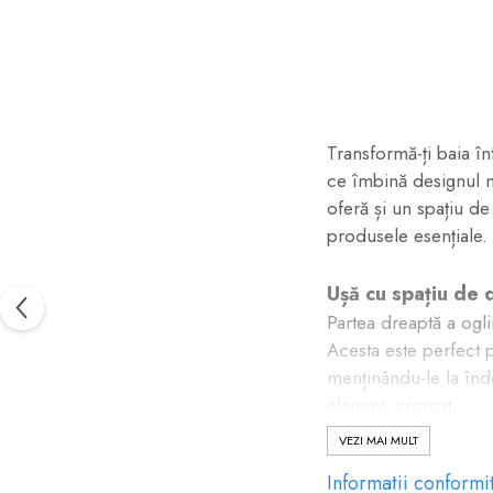
pe
Facebook
Transformă-ți baia î
ce îmbină designul mi
oferă și un spațiu de
produsele esențiale.
Ușă cu spațiu de 
Partea dreaptă a ogli
Acesta este perfect 
menținându-le la înde
elegant, cromat.
VEZI MAI MULT
Polită inferioară
Informatii conformi
Sub oglindă, o polită