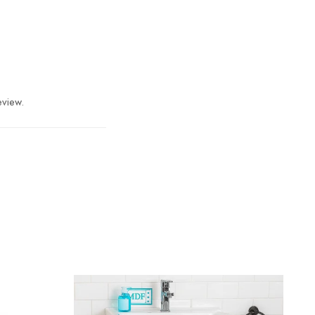
țile aglomerate.
uminozitate
inii naturale.
eview.
 este concepută
ii.