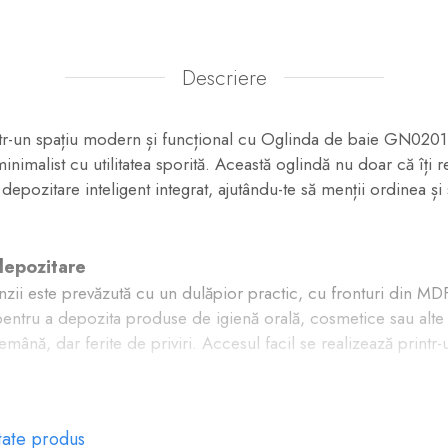
Descriere
ntr-un spațiu modern și funcțional cu Oglinda de baie GN0201,
nimalist cu utilitatea sporită. Această oglindă nu doar că îți r
 depozitare inteligent integrat, ajutându-te să menții ordinea și
depozitare
nzii este prevăzută cu un dulăpior practic, cu fronturi din MDF 
pentru a depozita produse de igienă orală, cosmetice sau alte 
mână, dar ferite de priviri. Accesul facil se realizează printr
tate produs
 discretă îți permite să așezi obiectele de uz personal pe care