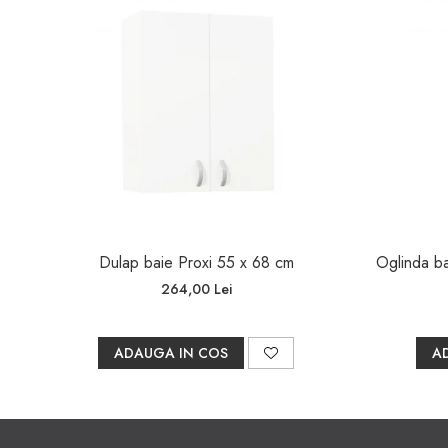
Montaj și livrare
Produsul se livrează 
necesare și instrucți
Dulap baie Proxi 55 x 68 cm
Oglinda b
264,00 Lei
ADAUGA IN COS
A