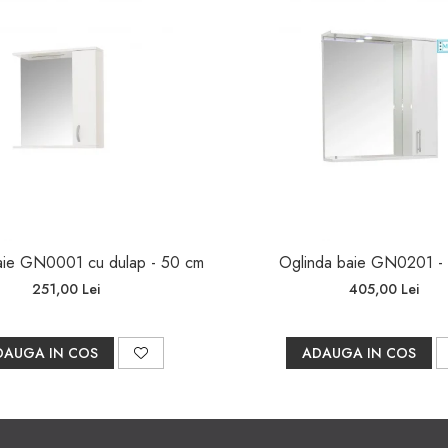
demontat, ambalat în cutii de carton sigure. Pachetul include 
uni clare de montaj.
aie GN0001 cu dulap - 50 cm
Oglinda baie GN0201 -
251,00 Lei
405,00 Lei
DAUGA IN COS
ADAUGA IN COS