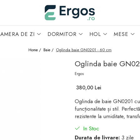
AMERA DE ZI
DORMITOR
HOL
MESE
Oglinda baie GN0201 - 60 cm
Home /
Baie /
Oglinda baie GN02
Ergos
380,00 Lei
Oglinda de baie GN0201 cu LE
funcționalitate și stil. Perfe
rezistente la umiditate, trans
In Stoc
Durata de livrare:
3 zile