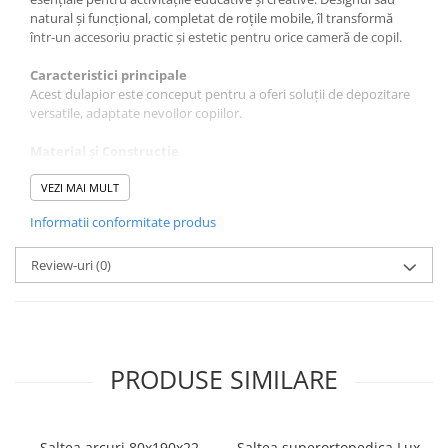
natural și funcțional, completat de roțile mobile, îl transformă
într-un accesoriu practic și estetic pentru orice cameră de copil.
Caracteristici principale
Acest dulapior este conceput pentru a oferi soluții de depozitare
versatile, adaptate nevoilor copiilor.
Material și Construcție
Realizat integral din
lemn masiv de pin
, acest dulapior
beneficiază de o rezistență sporită și un aspect natural, prietenos
VEZI MAI MULT
cu mediul.
Informatii conformitate produs
Depozitare Eficientă
Dispune de
Review-uri
(0)
6 sertare
, fiecare oferind spațiu generos pentru
organizarea diverselor articole, de la materiale de artă la jucării
educative.
Mobilitate
Echipat cu
roți rezistente
, dulapiorul poate fi mutat cu ușurință
PRODUSE SIMILARE
dintr-un loc în altul, adaptându-se nevoilor de organizare în timp
real.
Dimensiuni
Saltea arcuri 80x190x22
Saltea superortopedica Lux