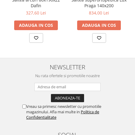
Lungime: 36 cm
Dafin
Praga 140x200
Lățime: 40 cm
327,60 Lei
834,00 Lei
Înălțime: 65 cm
Garanție
ADAUGA IN COS
ADAUGA IN COS
Beneficiază de o garanție de 2 ani, oferind siguranță pe termen
lung.
Livrare și Montaj
Produsul se livrează demontat, însoțit de feronerie completă și
instrucțiuni clare de asamblare, facilitând un montaj rapid și fără
bătăi de cap.
NEWSLETTER
Nu rata ofertele si promotiile noastre
Vreau sa primesc newsletter cu promotiile
magazinului. Afla mai multe in
Politica de
Confidentialitate
SOCIAL