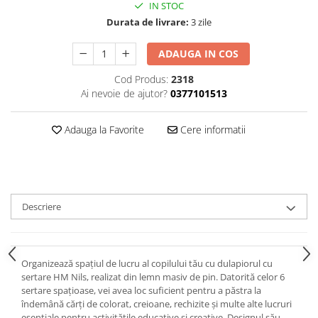
IN STOC
Durata de livrare:
3 zile
ADAUGA IN COS
Cod Produs:
2318
Ai nevoie de ajutor?
0377101513
Adauga la Favorite
Cere informatii
Descriere
Organizează spațiul de lucru al copilului tău cu dulapiorul cu
sertare HM Nils, realizat din lemn masiv de pin. Datorită celor 6
sertare spațioase, vei avea loc suficient pentru a păstra la
îndemână cărți de colorat, creioane, rechizite și multe alte lucruri
esențiale pentru activitățile educative și creative. Designul său