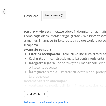
pe
Facebook
Review-uri
(0)
Descriere
Patul HM Violetta 140x200
aduce în dormitor un aer rafinat
Combinația dintre
metalul negru
și
stâlpii cu aspect de lem
armonios, în timp ce liniile curbate cu volute conferă person
încăperea.
Avantaje pe scurt
Estetică atemporală
– tablii cu volute și stâlpi calzi, 
Cadru stabil
– construcție metalică pentru rezistență la 
Integrare ușoară
– se potrivește cu mobilier din lemn 
ori accente colorate.
Întreținere simplă
– ștergere cu lavetă moale; proteje
tălpi adecvate.
Recomandări de amenajare
Asortează-l cu noptiere din lemn în nuanțe calde și corp
Alege lenjerii într-o paletă neutră (crem, bej, gri) și a
VEZI MAI MULT
look cozy.
Un covor cu model geometric sau oriental va completa pe
Informatii conformitate produs
Specificații orientative
(pot varia în funcție de lot; verifi