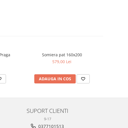
 Praga
Somiera pat 160x200
S
579,00 Lei
ADAUGA IN COS
AD
SUPORT CLIENTI
9-17
0377101513