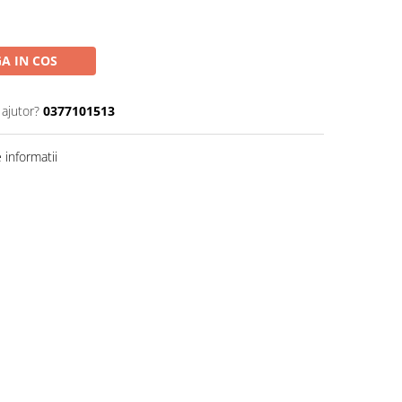
A IN COS
 ajutor?
0377101513
informatii