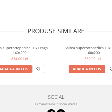
ără tapițerie; tablii metal/lemn)
PRODUSE SIMILARE
ea superortopedica Lux Praga
Saltea superortopedica Lux
140x200
160x200
r umedă; evită abrazivele
834,00 Lei
889,00 Lei
(dacă nu sunt incluse, se
ADAUGA IN COS
ADAUGA IN COS
ccesoriile (lenjerii, perne,
t în pachet.
SOCIAL
nează separat.
secțiunea „Conținut pachet”.
Urmareste-ne in social media
0 cm, conform preferinței de