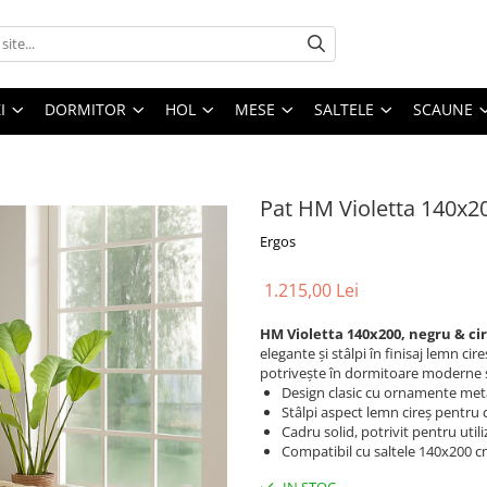
I
DORMITOR
HOL
MESE
SALTELE
SCAUNE
Pat HM Violetta 140x20
Ergos
1.215,00 Lei
HM Violetta 140x200, negru & ci
elegante și stâlpi în finisaj lemn cir
potrivește în dormitoare moderne s
Design clasic cu ornamente met
Stâlpi aspect lemn cireș pentru 
Cadru solid, potrivit pentru utili
Compatibil cu saltele 140x200 
IN STOC