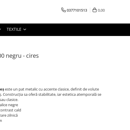
0377101513
0,00
TEXTILE
0 negru - cires
reș
este un pat metalic cu accente clasice, definit de volute
eș. Construcția sa oferă stabilitate, iar estetica atemporală se
au clasice.
alice negre
contrast cald
zare zilnică
cm