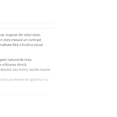
, inspirat din stilul clasic.
n cireș
creează un contrast
alitate fără a încărca vizual
aspect natural de cireș.
utilizarea zilnică.
deschis sau închis, textile neutre
ază suprafețele de zgârieturi cu
uri de iluminat cu lumină caldă.
daugă o pătură texturată pentru un
rfect estetica clasică.
că tabul „Specificații” de pe