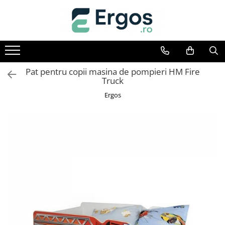
Baie
Birou
Bucatarie
Camera de zi
Dormitor
Hol
Mese
Saltele
Scaune
Textile
Baze cu lavoar
Birouri
Tabureti Bucatarie
Comode living
Comode dormitor Drimus
Cuiere
Mese bucatarie
Saltele memory
Scaune birou
Perne
Dulapuri baie
Etajere Birou
Fotolii
Dulapuri
Pantofare
Mese cafea
Saltele Pocket
Scaune directoriale
Pilote
Pat pentru copii masina de pompieri HM Fire
Truck
Oglinzi baie
Seturi birouri
Mobilier living
Mobila camera copii
Portmantouri
Mese cu scaune
Saltele Drimus DeLuxe
Scaune vizitator
Lenjerii pat
Ergos
Seturi mobilier baie
Noptiere
Mese extensibile si pliante
Top saltele
Scaune Gaming
Protectii saltele
Paturi
Mese living
Saltele Spuma SuperComfort
Scaune birou copii
Paturi copii
Saltele Latex
Scaune bucatarie
Somiere
Saltele superortopedice
Scaune pliante
Taburete
Saltele patuturi copii
Scaune living
Scaune bar