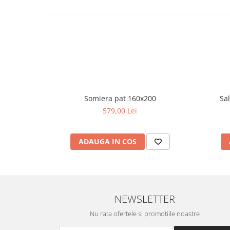
Lățime: 160 cm
Lungime: 200 cm
Garanție
Beneficiezi de 2 ani garanție pentru acest produs.
Livrare și Montaj
Produsul se livrează demontat, ambalat în cutii de carton s
elementele de feronerie necesare și instrucțiuni clare de m
rapidă și eficientă.
Notă
: Prețul afișat nu include salteaua și accesoriile deco
produs.
Somiera pat 160x200
Sal
579,00 Lei
ADAUGA IN COS
NEWSLETTER
Nu rata ofertele si promotiile noastre