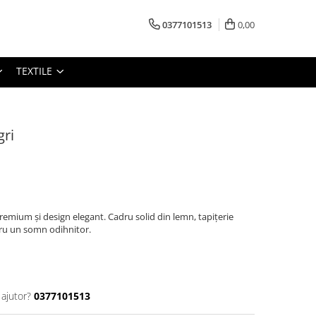
0377101513
0,00
TEXTILE
gri
remium și design elegant. Cadru solid din lemn, tapițerie
tru un somn odihnitor.
 ajutor?
0377101513