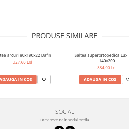
igure. Pachetul include toate
PRODUSE SIMILARE
ontaj, facilitând asamblarea
rative prezentate în imaginea de
tea arcuri 80x190x22 Dafin
Saltea superortopedica Lux
140x200
327,60 Lei
834,00 Lei
ADAUGA IN COS
ADAUGA IN COS
SOCIAL
Urmareste-ne in social media