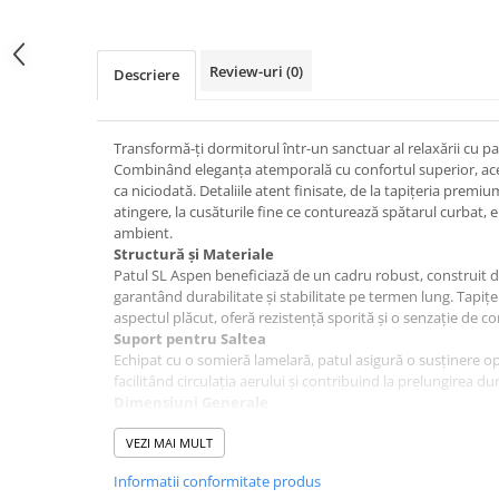
pe
Facebook
Review-uri
(0)
Descriere
Transformă-ți dormitorul într-un sanctuar al relaxării cu p
Combinând eleganța atemporală cu confortul superior, aces
ca niciodată. Detaliile atent finisate, de la tapițeria premiu
atingere, la cusăturile fine ce conturează spătarul curbat,
ambient.
Structură și Materiale
Patul SL Aspen beneficiază de un cadru robust, construit di
garantând durabilitate și stabilitate pe termen lung. Tapițe
aspectul plăcut, oferă rezistență sporită și o senzație de con
Suport pentru Saltea
Echipat cu o somieră lamelară, patul asigură o susținere o
facilitând circulația aerului și contribuind la prelungirea dur
Dimensiuni Generale
Lungime: 216 cm
Lățime: 178 cm
VEZI MAI MULT
Înălțime tablie: 124 cm
Informatii conformitate produs
Dimensiuni Saltea Compatibilă