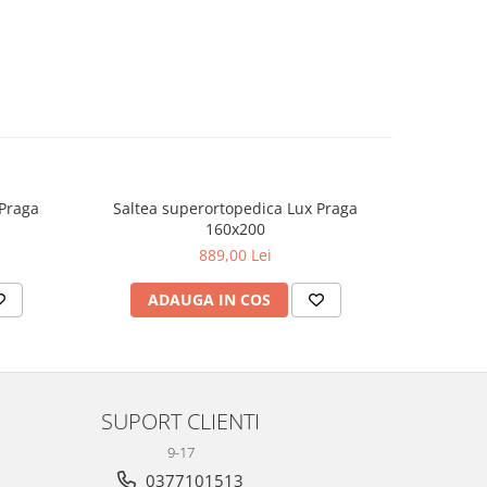
 Praga
Saltea superortopedica Lux Praga
S
160x200
889,00 Lei
ADAUGA IN COS
AD
SUPORT CLIENTI
9-17
0377101513