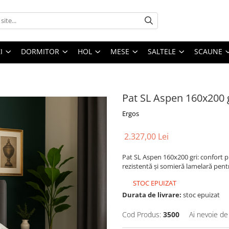
I
DORMITOR
HOL
MESE
SALTELE
SCAUNE
Pat SL Aspen 160x200 
Ergos
2.327,00 Lei
Pat SL Aspen 160x200 gri: confort p
rezistentă și somieră lamelară pen
STOC EPUIZAT
Durata de livrare:
stoc epuizat
Cod Produs:
3500
Ai nevoie de