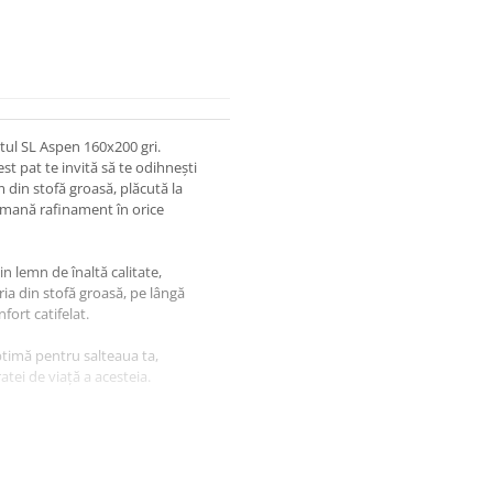
atul SL Aspen 160x200 gri.
t pat te invită să te odihnești
m din stofă groasă, plăcută la
 emană rafinament în orice
n lemn de înaltă calitate,
ria din stofă groasă, pe lângă
fort catifelat.
ptimă pentru salteaua ta,
atei de viață a acesteia.