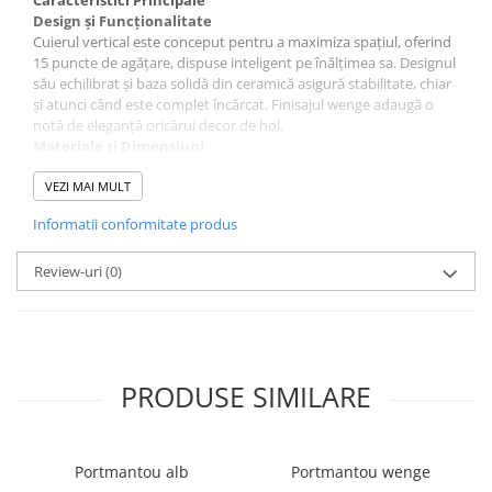
Design și Funcționalitate
Cuierul vertical este conceput pentru a maximiza spațiul, oferind
15 puncte de agățare, dispuse inteligent pe înălțimea sa. Designul
său echilibrat și baza solidă din ceramică asigură stabilitate, chiar
și atunci când este complet încărcat. Finisajul wenge adaugă o
notă de eleganță oricărui decor de hol.
Materiale și Dimensiuni
Material: Lemn
VEZI MAI MULT
Finisaj: Wenge
Număr agățători: 15
Informatii conformitate produs
Înălțime: 179 cm
Diametru bază: 38 cm
Bază Solidă
Review-uri
(0)
Baza din ceramică nu doar că oferă stabilitate, dar adaugă și un
element estetic plăcut, completând designul modern al cuierului.
Versatilitate
Ideal pentru agățarea hainelor de exterior, genților, eșarfelor,
pălăriilor și umbrelelor, menținând ordinea în hol.
PRODUSE SIMILARE
Garanție
Produsul beneficiază de o garanție de 2 ani.
Portmantou alb
Portmantou wenge