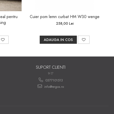
deal pentru
Cuier pom lemn curbat HM W30 wenge
sing
258,00 Lei
ADAUGA IN COS
SUPORT CLIENTI
9-17
0377101513
info@ergos.ro