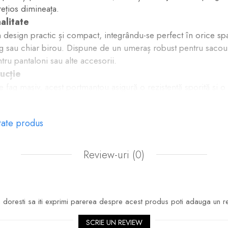
ețios dimineața.
alitate
 design practic și compact, integrându-se perfect în orice spaț
g sau chiar birou. Dispune de un umeraș robust pentru sacou
ntru pantaloni sau alte accesorii.
ucție
 fag masiv, acest portmantou asigură o rezistență sporită și o 
ul wenge adaugă o notă de rafinament și căldură oricărui decor
ere
tate produs
 demontat, într-un colet compact, fiind foarte ușor de asambl
, permițându-ți să îl muți cu ușurință oriunde ai nevoie.
Review-uri
(0)
(fără umeraș): 70 cm
doresti sa iti exprimi parerea despre acest produs poti adauga un r
m
SCRIE UN REVIEW