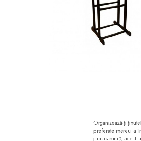
Distribuie
pe
Facebook
Organizează-ți ținute
preferate mereu la î
prin cameră, acest su