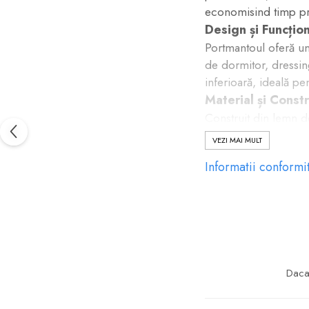
economisind timp pr
Design și Funcțion
Portmantoul oferă un
de dormitor, dressin
inferioară, ideală pe
Material și Constr
Construit din lemn de
îndelungată. Finisaj
VEZI MAI MULT
Montaj și Întrețin
Informatii conformi
Produsul se livrează
este la fel de simplă
Specificații
Lățime: 36 cm
Înălțime: 102 cm
Înălțime suport 
Daca 
Adâncime: 36 c
Garanție