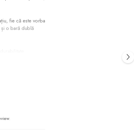
iu, fie că este vorba
 și o bară dublă
durabilitate
.
at. Manevrarea sa
eview.