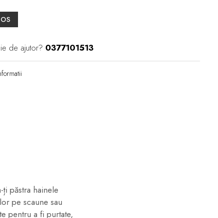
COS
ie de ajutor?
0377101513
formatii
ți păstra hainele
elor pe scaune sau
e pentru a fi purtate,