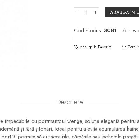
ADAUGA IN 
Cod Produs:
3081
Ai nevo
Adauga la Favorite
Cere in
Descriere
le impecabile cu portmantoul wenge, soluția elegantă pentru a-
ndemână și fără șifonări. Ideal pentru a evita acumularea hain
port îți permite să ai sacourile, cămășile sau jachetele pregătit