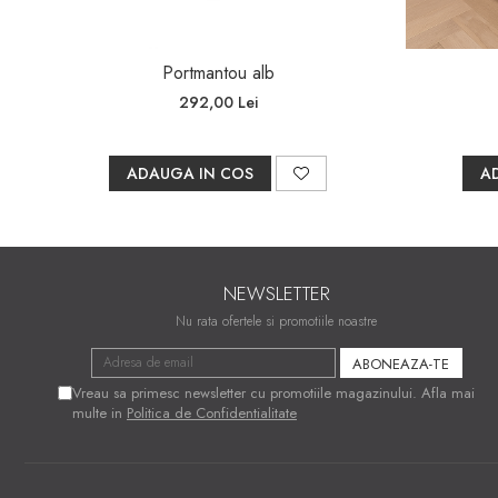
Portmantou alb
292,00 Lei
ADAUGA IN COS
A
NEWSLETTER
Nu rata ofertele si promotiile noastre
Vreau sa primesc newsletter cu promotiile magazinului. Afla mai
multe in
Politica de Confidentialitate