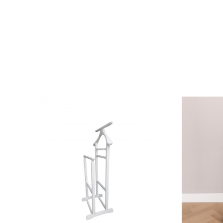
Beneficiezi de o gara
de calitate.