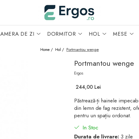
AMERA DE ZI
DORMITOR
HOL
MESE
Portmantou wenge
Home /
Hol /
Portmantou wenge
Ergos
244,00 Lei
Păstrează-ți hainele impecab
din lemn de fag rezistent, of
pentru un spațiu ordonat.
In Stoc
Durata de livrare:
3 zile