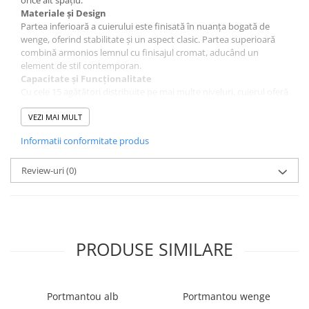
Materiale și Design
Partea inferioară a cuierului este finisată în nuanța bogată de
wenge, oferind stabilitate și un aspect clasic. Partea superioară
combină armonios lemnul cu finisajul cromat, aducând un
element de stil contemporan.
Capacitate și Funcționalitate
Cu cele 15 agățători distribuite pe mai multe niveluri, cuierul oferă
o soluție practică pentru agățatul paltoanelor, hainelor, eșarfelor,
genților sau chiar umbrelelor. Designul ingenios permite utilizarea
VEZI MAI MULT
optimă a spațiului vertical.
Informatii conformitate produs
Dimensiuni
Înălțime: 174 cm
Diametru bază: 38 cm
Review-uri
(0)
Montaj și Garanție
Produsul este livrat demontat, într-un pachet compact, incluzând
toate accesoriile necesare și instrucțiuni clare de asamblare,
pentru un montaj rapid și ușor. Beneficiezi de o garanție de 2 ani
pentru acest produs.
PRODUSE SIMILARE
Portmantou alb
Portmantou wenge