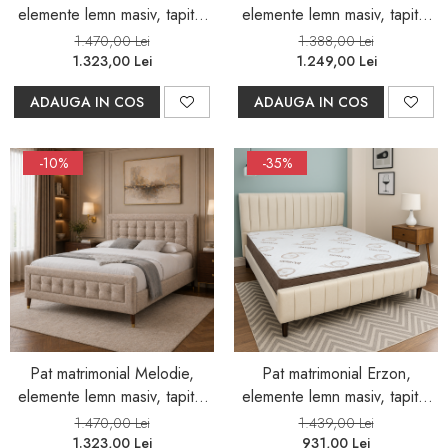
elemente lemn masiv, tapitat
elemente lemn masiv, tapitat
cu stofa, cu somiera,160x200
cu stofa, cu somiera,140x200
1.470,00 Lei
1.388,00 Lei
cm, gri
cm, bej
1.323,00 Lei
1.249,00 Lei
ADAUGA IN COS
ADAUGA IN COS
-10%
-35%
Pat matrimonial Melodie,
Pat matrimonial Erzon,
elemente lemn masiv, tapitat
elemente lemn masiv, tapitat
cu stofa, cu somiera,160x200
cu stofa, cu somiera,140x200
1.470,00 Lei
1.439,00 Lei
cm, bej
cm, crem RESIGILAT
1.323,00 Lei
931,00 Lei