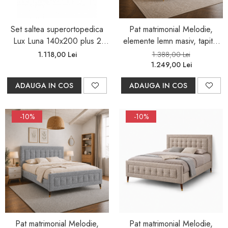
Set saltea superortopedica
Pat matrimonial Melodie,
Lux Luna 140x200 plus 2
elemente lemn masiv, tapitat
perne 50x70 plus Husa
cu stofa, cu somiera,140x200
1.118,00 Lei
1.388,00 Lei
hipoalergenica plus Pilota
cm, gri
1.249,00 Lei
microfibra vara 180x200
ADAUGA IN COS
ADAUGA IN COS
-10%
-10%
Pat matrimonial Melodie,
Pat matrimonial Melodie,