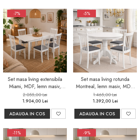
-7%
-5%
Set masa living extensibila
Set masa living rotunda
Miami, MDF, lemn masiv,
Montreal, lemn masiv, MDF,
120/150 x 80 x 73.8 cm si 6
90x73.8 cm si 4 scaune
2.055,00 Lei
1.465,00 Lei
scaune Houston, stofa,100
Houston, stofa,100 kg,
1.904,00 Lei
1.392,00 Lei
kg, 94x49x40 cm, alb/gri
94x49x40 cm, alb/gri
ADAUGA IN COS
ADAUGA IN COS
-11%
-9%