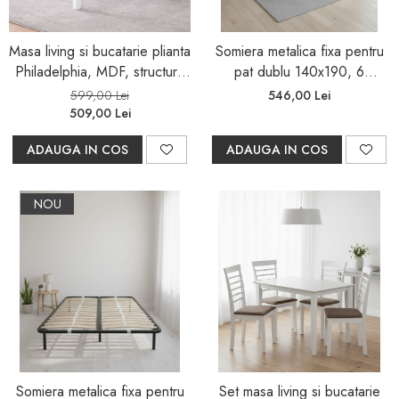
Masa living si bucatarie plianta
Somiera metalica fixa pentru
Philadelphia, MDF, structura
pat dublu 140x190, 6
lemn masiv, rotunda, 4
picioare, 30 lamele lemn fag,
599,00 Lei
546,00 Lei
persoane, 55/90 x 90 x 74,8
benzi textile, suport saltea
509,00 Lei
cm, alb
ferm, negru
ADAUGA IN COS
ADAUGA IN COS
NOU
Somiera metalica fixa pentru
Set masa living si bucatarie