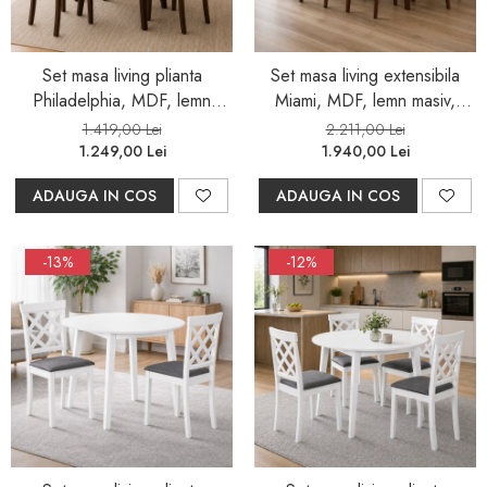
Set masa living plianta
Set masa living extensibila
Philadelphia, MDF, lemn
Miami, MDF, lemn masiv,
masiv, rotunda, 55/90 x 90 x
120/150 x 80 x 73.8 cm si 6
1.419,00 Lei
2.211,00 Lei
74,8 cm si 4 scaune Vienna,
scaune Vienna, tapitat stofa,
1.249,00 Lei
1.940,00 Lei
tapiterie stofa, 94x49x40 cm,
94x49x40 cm, nuc/maro
ADAUGA IN COS
ADAUGA IN COS
nuc
-13%
-12%