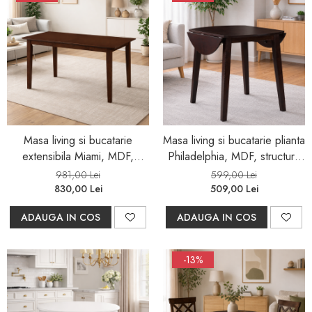
Masa living si bucatarie
Masa living si bucatarie plianta
extensibila Miami, MDF,
Philadelphia, MDF, structura
structura lemn masiv, 6
lemn masiv, rotunda, 4
981,00 Lei
599,00 Lei
persoane, 120/150 x 80 x
persoane, 55/90 x 90 x 74,8
830,00 Lei
509,00 Lei
73.8 cm, nuc
cm, nuc
ADAUGA IN COS
ADAUGA IN COS
-13%