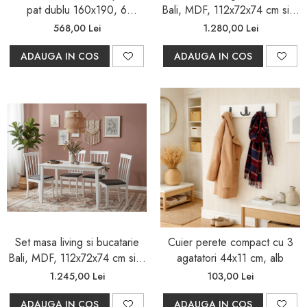
pat dublu 160x190, 6
Bali, MDF, 112x72x74 cm si 4
picioare, 30 lamele lemn fag,
scaune Montreal, lemn masiv,
568,00 Lei
1.280,00 Lei
benzi textile, suport saltea
tapiterie stofa, 100 kg, alb
ADAUGA IN COS
ferm, negru
ADAUGA IN COS
Set masa living si bucatarie
Cuier perete compact cu 3
Bali, MDF, 112x72x74 cm si 4
agatatori 44x11 cm, alb
scaune Houston, lemn masiv,
1.245,00 Lei
103,00 Lei
tapiterie stofa, 100 kg, alb
ADAUGA IN COS
ADAUGA IN COS