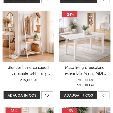
-24%
Stender haine cu suport
Masa living si bucatarie
incaltaminte GN Harry,
extensibila Miami, MDF,
metalic, polite, 64x40x150
structura lemn masiv, 6
216,00 Lei
981,00 Lei
cm, alb/stejar
persoane, 120/150 x 80 x
750,00 Lei
73.8 cm, alb
ADAUGA IN COS
ADAUGA IN COS
-15%
-15%