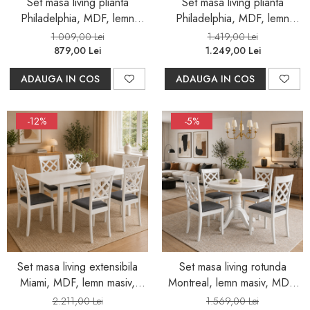
Set masa living plianta
Set masa living plianta
Philadelphia, MDF, lemn
Philadelphia, MDF, lemn
masiv, rotunda, 55/90 x 90 x
masiv, rotunda, 55/90 x 90 x
1.009,00 Lei
1.419,00 Lei
74,8 cm si 2 scaune Vienna,
74,8 cm si 4 scaune Vienna,
879,00 Lei
1.249,00 Lei
tapiterie stofa, 94x49x40 cm,
tapiterie stofa, 94x49x40 cm,
ADAUGA IN COS
ADAUGA IN COS
alb
alb
-12%
-5%
Set masa living extensibila
Set masa living rotunda
Miami, MDF, lemn masiv,
Montreal, lemn masiv, MDF,
120/150 x 80 x 73.8 cm si 6
90x73.8 cm si 4 scaune
2.211,00 Lei
1.569,00 Lei