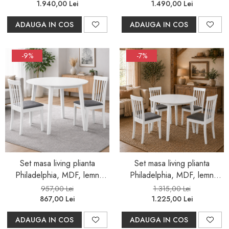
scaune Vienna, tapitat stofa,
Vienna, tapiterie stofa,
1.940,00 Lei
1.490,00 Lei
94x49x40 cm, alb/gri
94x49x40 cm, alb/gri
ADAUGA IN COS
ADAUGA IN COS
-9%
-7%
Set masa living plianta
Set masa living plianta
Philadelphia, MDF, lemn
Philadelphia, MDF, lemn
masiv, rotunda, 55/90 x 90 x
masiv, rotunda, 55/90 x 90 x
957,00 Lei
1.315,00 Lei
74,8 cm si 2 scaune Houston,
74,8 cm si 4 scaune Houston,
867,00 Lei
1.225,00 Lei
stofa,100 kg, 94x49x40 cm,
stofa,100 kg, 94x49x40 cm,
ADAUGA IN COS
ADAUGA IN COS
alb/gri
alb/gri