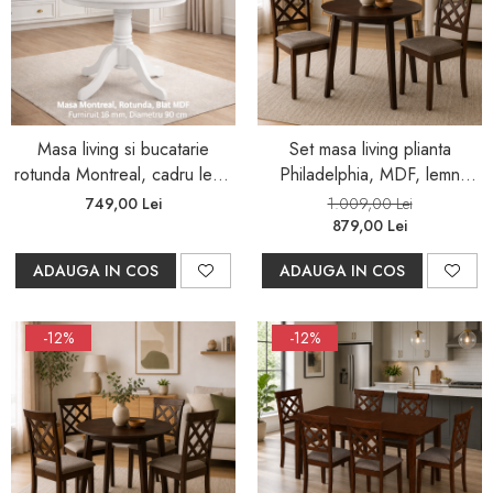
Masa living si bucatarie
Set masa living plianta
rotunda Montreal, cadru lemn
Philadelphia, MDF, lemn
masiv, MDF vopsit, 4
masiv, rotunda, 55/90 x 90 x
749,00 Lei
1.009,00 Lei
persoane, 90x73.8 cm, Alb
74,8 cm si 2 scaune Vienna,
879,00 Lei
tapiterie stofa, 94x49x40 cm,
ADAUGA IN COS
ADAUGA IN COS
nuc
-12%
-12%