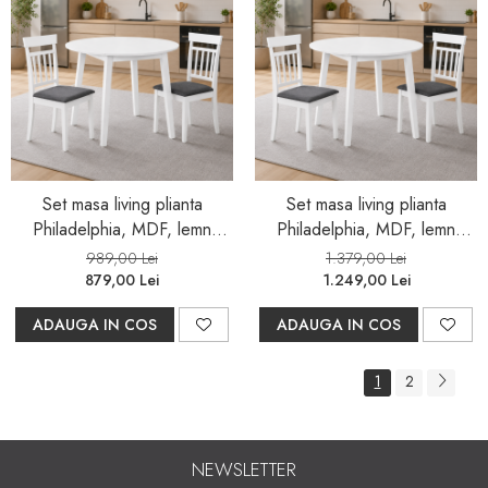
Set masa living plianta
Set masa living plianta
Philadelphia, MDF, lemn
Philadelphia, MDF, lemn
masiv, rotunda, 55/90 x 90 x
masiv, rotunda, 55/90 x 90 x
989,00 Lei
1.379,00 Lei
74,8 cm si 2 scaune Hudson,
74,8 cm si 4 scaune Hudson,
879,00 Lei
1.249,00 Lei
tapiterie stofa,94x50x42 cm,
tapiterie stofa,94x50x42 cm,
ADAUGA IN COS
ADAUGA IN COS
alb/gri
alb/gri
1
2
NEWSLETTER