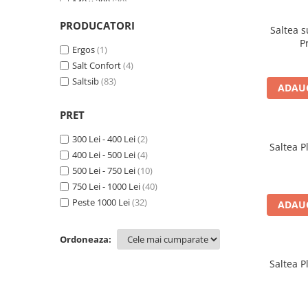
140 x 200
(20)
140 x 200 cm
(3)
PRODUCATORI
Saltea 
160 x 190
(4)
P
160 x 200
Ergos
(1)
(18)
160 x 200 cm
Salt Confort
(4)
(1)
180 x 200
Saltsib
(83)
(10)
ADAUG
180 x 200 cm
(2)
80 x 190
(1)
PRET
80 x 200
(1)
300 Lei - 400 Lei
(2)
90 x 190
(5)
Saltea P
400 Lei - 500 Lei
(4)
90 x 200
(7)
500 Lei - 750 Lei
(10)
750 Lei - 1000 Lei
(40)
Peste 1000 Lei
(32)
ADAUG
Ordoneaza:
Saltea P