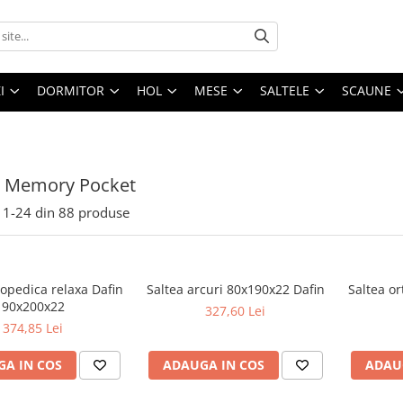
I
DORMITOR
HOL
MESE
SALTELE
SCAUNE
e Memory Pocket
1-
24
din
88
produse
topedica relaxa Dafin
Saltea arcuri 80x190x22 Dafin
Saltea o
90x200x22
327,60 Lei
374,85 Lei
A IN COS
ADAUGA IN COS
ADAU