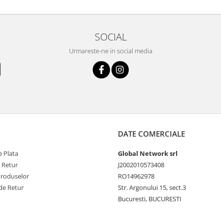
SOCIAL
Urmareste-ne in social media
DATE COMERCIALE
 Plata
Global Network srl
e Retur
J2002010573408
Produselor
RO14962978
de Retur
Str. Argonului 15, sect.3
Bucuresti, BUCURESTI