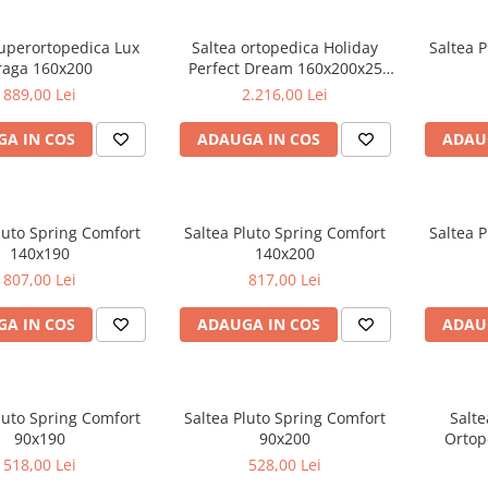
superortopedica Lux
Saltea ortopedica Holiday
Saltea 
raga 160x200
Perfect Dream 160x200x25
cm, arcuri pocket, 7 zone
889,00 Lei
2.216,00 Lei
confort, spuma memory, husa
detasabila, fermitate medie
A IN COS
ADAUGA IN COS
ADAU
luto Spring Comfort
Saltea Pluto Spring Comfort
Saltea 
140x190
140x200
807,00 Lei
817,00 Lei
A IN COS
ADAUGA IN COS
ADAU
luto Spring Comfort
Saltea Pluto Spring Comfort
Salte
90x190
90x200
Ortop
518,00 Lei
528,00 Lei