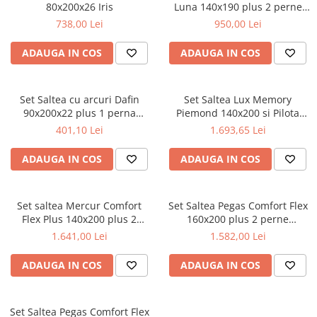
80x200x26 Iris
Luna 140x190 plus 2 perne
microfibra 50x70
738,00 Lei
950,00 Lei
ADAUGA IN COS
ADAUGA IN COS
Set Saltea cu arcuri Dafin
Set Saltea Lux Memory
90x200x22 plus 1 perna
Piemond 140x200 si Pilota
microfibra 50x70
iarna microfibra 180x200
401,10 Lei
1.693,65 Lei
ADAUGA IN COS
ADAUGA IN COS
Set saltea Mercur Comfort
Set Saltea Pegas Comfort Flex
Flex Plus 140x200 plus 2
160x200 plus 2 perne
perne ortopedice memory SB
ortopedice memory SB 52x32
1.641,00 Lei
1.582,00 Lei
52x32 cm
cm
ADAUGA IN COS
ADAUGA IN COS
Set Saltea Pegas Comfort Flex