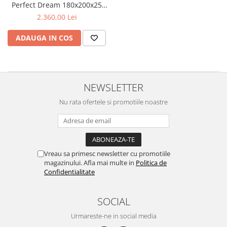
Perfect Dream 180x200x25
cm, arcuri pocket, 7 zone
2.360,00 Lei
confort, spuma memory, husa
detasabila, fermitate medie
ADAUGA IN COS
NEWSLETTER
Nu rata ofertele si promotiile noastre
Vreau sa primesc newsletter cu promotiile
magazinului. Afla mai multe in
Politica de
Confidentialitate
SOCIAL
Urmareste-ne in social media