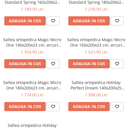
Standard Spring 160x200x25
Standard Spring 180x200x25
cm, arcuri Bonell, husa
cm, arcuri Bonell, husa
1.189,00 Lei
1.239,00 Lei
detasabila tricot,
detasabila tricot,
hipoalergenica, fermitate tare
hipoalergenica, fermitate tare
ADAUGA IN COS
ADAUGA IN COS
Saltea ortopedica Magic Micro
Saltea ortopedica Magic Micro
One 140x200x23 cm, arcuri
One 160x200x23 cm, arcuri
pocket, 7 zone confort, husa
pocket, 7 zone confort, husa
1.554,00 Lei
1.623,00 Lei
detasabila tricot, fermitate
detasabila tricot, fermitate
medie
medie
ADAUGA IN COS
ADAUGA IN COS
Saltea ortopedica Magic Micro
Saltea ortopedica Holiday
One 180x200x23 cm, arcuri
Perfect Dream 140x200x25
pocket, 7 zone confort, husa
cm, arcuri pocket, 7 zone
1.774,00 Lei
1.998,00 Lei
detasabila tricot, fermitate
confort, spuma memory, husa
medie
detasabila, fermitate medie
ADAUGA IN COS
ADAUGA IN COS
Saltea ortopedica Holiday