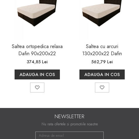
datorită procesului de fabricație, pot apărea mici
variații dimensionale de ±2 cm.
Saltea ortopedica relaxa
Saltea cu arcuri
Dafin 90x200x22
130x200x22 Dafin
374,85 Lei
562,79 Lei
ADAUGA IN COS
ADAUGA IN COS
NEWSLETTER
Nu rata ofertele si promotiile noastre