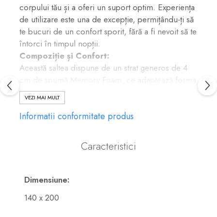
corpului tău și a oferi un suport optim. Experiența
de utilizare este una de excepție, permițându-ți să
te bucuri de un confort sporit, fără a fi nevoit să te
întorci în timpul nopții.
Compoziție și Confort:
Această saltea dispune de un strat generos de 4
cm de spumă Memory Foam, ce adaptează forma
sa la căldura și presiunea corpului, oferind o
VEZI MAI MULT
senzație de plutire. Miezul elastic este realizat din
Informatii conformitate produs
spumă poliuretanică de înaltă densitate (28
kg/m³), completat pe fiecare parte de fetru
rigidizat (800 gr/m²) pentru stabilitate și
Caracteristici
durabilitate. Stratul de vatelina sintetică (200
gr/m²) adaugă un plus de moliciune și
respirabilitate.
Dimensiune:
Materiale și Întreținere:
140 x 200
Învelișul saltelei este realizat dintr-un material textil
rezistent, matlasat, plăcut la atingere și ușor de