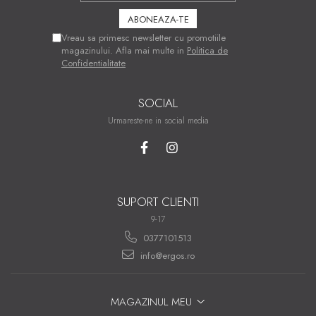
Vreau sa primesc newsletter cu promotiile
magazinului. Afla mai multe in
Politica de
Confidentialitate
SOCIAL
Urmareste-ne in social media
SUPORT CLIENTI
9-17
0377101513
info@ergos.ro
MAGAZINUL MEU