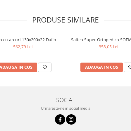
, capitonata fata-verso cu vata
PRODUSE SIMILARE
ilor.
sa fie asezata pe o
tampina deformarea
a cu arcuri 130x200x22 Dafin
Saltea Super Ortopedica SOFI
 in cadrul patului minim 8
562,79 Lei
358,05 Lei
imensiunea saltelei de ±2cm
ate de catre producator fara
ADAUGA IN COS
ADAUGA IN COS
SOCIAL
Urmareste-ne in social media