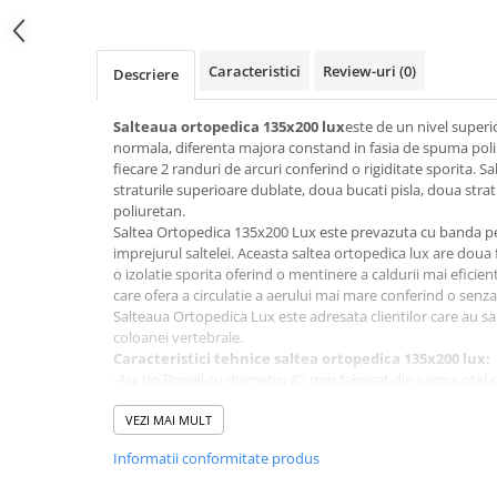
pe
Facebook
Caracteristici
Review-uri
(0)
Descriere
Salteaua ortopedica 135x200 lux
este de un nivel superi
normala, diferenta majora constand in fasia de spuma poli
fiecare 2 randuri de arcuri conferind o rigiditate sporita. 
straturile superioare dublate, doua bucati pisla, doua strat
poliuretan.
Saltea Ortopedica 135x200 Lux este prevazuta cu banda pen
imprejurul saltelei. Aceasta saltea ortopedica lux are doua
o izolatie sporita oferind o mentinere a caldurii mai eficie
care ofera a circulatie a aerului mai mare conferind o senza
Salteaua Ortopedica Lux este adresata clientilor care au s
coloanei vertebrale.
Caracteristici tehnice saltea ortopedica 135x200 lux:
-Arc tip Bonell cu diametru 82 mm fabricat din sarma otel
-Rama laterala otel carbon 3,5 mm capsata
-Inaltime saltea 23 cm
VEZI MAI MULT
-La fiecare 2 randuri de arcuri este montata o fasie de sp
Informatii conformitate produs
reducerea indicelui de elasticitate
-Suprafetele exterioare sunt dublate cu doua straturi de pa