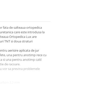
or fata de salteaua ortopedica
uretanica care este introdusa la
Salteaua Ortopedica Lux are
uri TNT si doua straturi
tru aerisire aplicata de jur
 fete, una pentru anotimp rece cu
nta si una pentru anotimp cald
tie de racoare.
au vor sa previna problemele
 carbon 2,2 mm
uma poliuretanica pentru
sla, doua straturi de material,