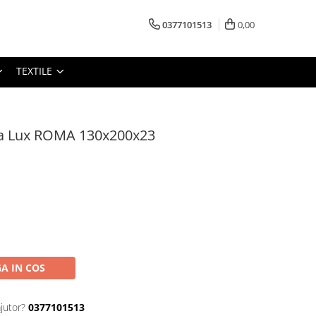
0377101513
0,00
TEXTILE
ca Lux ROMA 130x200x23
A IN COS
jutor?
0377101513