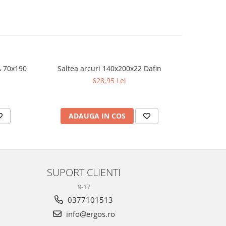
A 70x190
Saltea arcuri 140x200x22 Dafin
Salte
628,95 Lei
ADAUGA IN COS
AD
SUPORT CLIENTI
9-17
0377101513
info@ergos.ro