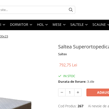
I
DORMITOR
HOL
MESE
SALTELE
SCAUNE
00x23
Saltea Superortopedi
Saltex
792,75 Lei
IN STOC
Durata de livrare:
3 zile
ADAUG
Cod Produs:
267
Ai nevoie de a