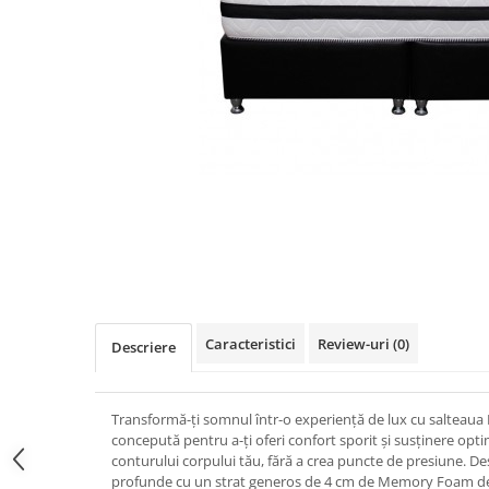
Distribuie
pe
Facebook
Caracteristici
Review-uri
(0)
Descriere
Transformă-ți somnul într-o experiență de lux cu saltea
concepută pentru a-ți oferi confort sporit și susținere op
conturului corpului tău, fără a crea puncte de presiune. D
profunde cu un strat generos de 4 cm de Memory Foam de în