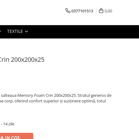
0377101513
0,00
TEXTILE
rin 200x200x25
 salteaua Memory Foam Crin 200x200x25. Stratul generos de
corp, oferind confort superior și susținere optimă, totul
 14 zile
A IN COS