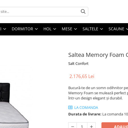
I
DORMITOR
HOL
MESE
SALTELE
SCAUNE
Saltea Memory Foam C
Salt Confort
2.176,65 Lei
Bucură-te de un somn odihnitor pe
Memory Foam se mulează perfect pe 
într-un design elegant și durabil.
LA COMANDA
Durata de livrare:
La comanda 10 -
ADAUG