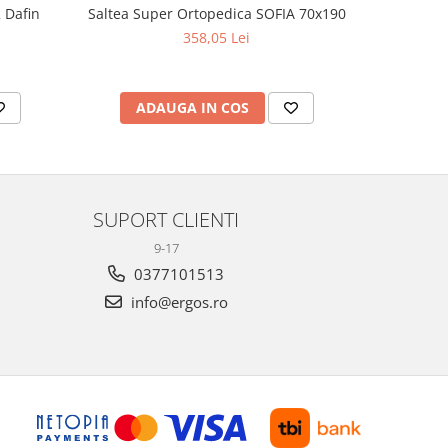
 Dafin
Saltea Super Ortopedica SOFIA 70x190
Saltea
358,05 Lei
ADAUGA IN COS
AD
SUPORT CLIENTI
9-17
0377101513
info@ergos.ro