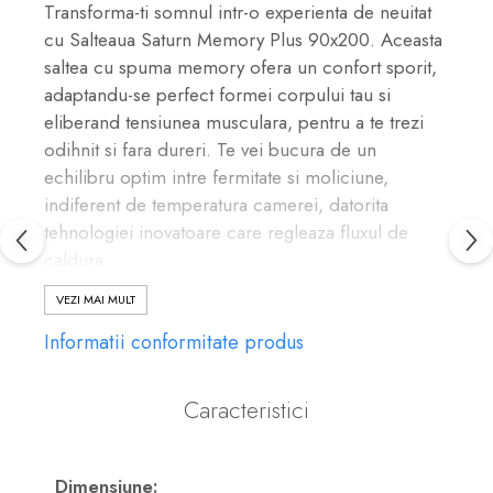
Transforma-ti somnul intr-o experienta de neuitat
cu Salteaua Saturn Memory Plus 90x200. Aceasta
saltea cu spuma memory ofera un confort sporit,
adaptandu-se perfect formei corpului tau si
eliberand tensiunea musculara, pentru a te trezi
odihnit si fara dureri. Te vei bucura de un
echilibru optim intre fermitate si moliciune,
indiferent de temperatura camerei, datorita
tehnologiei inovatoare care regleaza fluxul de
caldura.
Caracteristici Generale
VEZI MAI MULT
Salteaua Saturn Memory Plus integreaza un strat
Informatii conformitate produs
generos de 4 cm Memory Foam cu densitate de
55 kg/mc, provenit din Austria, recunoscut pentru
proprietatile sale de adaptare termica si de
Caracteristici
sustinere. Acesta este combinat cu un strat de 14
cm spuma poliuretanica High Resilience (HR) cu
densitate de 36 kg/mc, oferind un suport
Dimensiune: