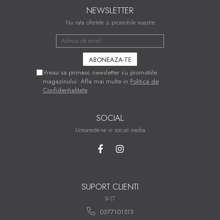
NEWSLETTER
Nu rata ofertele si promotiile noastre
Vreau sa primesc newsletter cu promotiile
magazinului. Afla mai multe in
Politica de
Confidentialitate
SOCIAL
Urmareste-ne in social media
SUPORT CLIENTI
9-17
0377101513