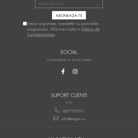
Salteaua beneficiază de o garanție de 3 ani.
Vreau sa primesc newsletter cu promotiile
magazinului. Afla mai multe in
Politica de
Confidentialitate
SOCIAL
Urmareste-ne in social media
SUPORT CLIENTI
9-17
0377101513
info@ergos.ro