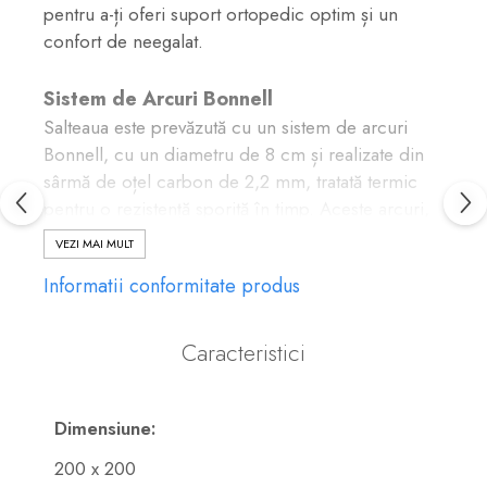
pentru a-ți oferi suport ortopedic optim și un
confort de neegalat.
Sistem de Arcuri Bonnell
Salteaua este prevăzută cu un sistem de arcuri
Bonnell, cu un diametru de 8 cm și realizate din
sârmă de oțel carbon de 2,2 mm, tratată termic
pentru o rezistență sporită în timp. Aceste arcuri,
integrate în sistemul "box spring", sunt conectate
VEZI MAI MULT
printr-o sârmă elicoidală, conferind saltelei un
Informatii conformitate produs
grad sporit de duritate și susținere.
Confort și Suport Lateral
Caracteristici
Lateralele saltelei sunt rigide și rezistente, fiind
realizate din baghete de spumă poliuretanică
Dimensiune:
standard cu o densitate mare (25 kg/mc), oferind
stabilitate și prevenind deformarea pe margini.
200 x 200