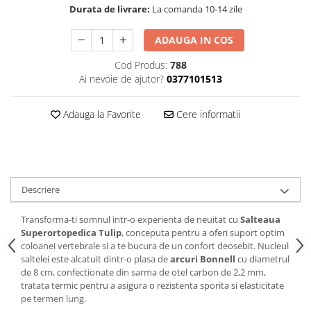
Durata de livrare:
La comanda 10-14 zile
ADAUGA IN COS
Cod Produs:
788
Ai nevoie de ajutor?
0377101513
Adauga la Favorite
Cere informatii
Descriere
Transforma-ti somnul intr-o experienta de neuitat cu
Salteaua
Superortopedica Tulip
, conceputa pentru a oferi suport optim
coloanei vertebrale si a te bucura de un confort deosebit. Nucleul
saltelei este alcatuit dintr-o plasa de
arcuri Bonnell
cu diametrul
de 8 cm, confectionate din sarma de otel carbon de 2,2 mm,
tratata termic pentru a asigura o rezistenta sporita si elasticitate
pe termen lung.