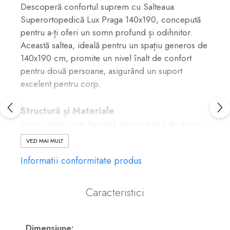
Descoperă confortul suprem cu Salteaua
Superortopedică Lux Praga 140x190, concepută
pentru a-ți oferi un somn profund și odihnitor.
Această saltea, ideală pentru un spațiu generos de
140x190 cm, promite un nivel înalt de confort
pentru două persoane, asigurând un suport
excelent pentru corp.
Structură și Materiale
Inima saltelei este formată dintr-o plasă de arcuri
tip Bonell, realizată din sârmă de oțel carbon cu
VEZI MAI MULT
diametrul de 2.2 mm și cinci spire. Acestea sunt
Informatii conformitate produs
interconectate prin spirale de sârmă, garantând
rezistență și durabilitate. Pentru un plus de
rigiditate și confort, sunt integrate patru rulouri din
Caracteristici
spumă poliuretanică cu grosimea de 5 cm. Un
strat de paslă cu densitatea de 1000 gr/mp și o
margine antilăsare din poliuretan (8 cm grosime,
Dimensiune: