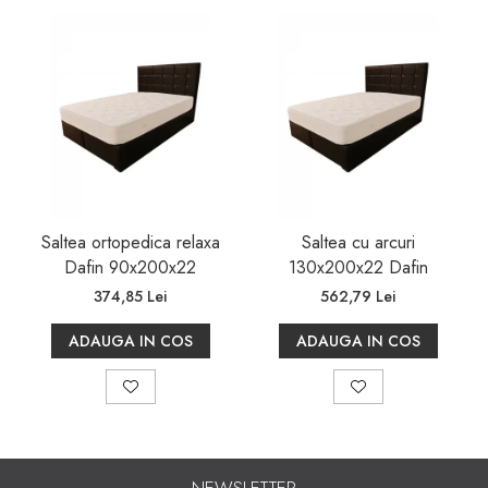
oricărei structuri de pat. Produsul este tratat
special împotriva mucegaiului și acarienilor,
asigurând un mediu de somn igienic. Această
saltea beneficiază de o garanție de 2 ani.
Saltea ortopedica relaxa
Saltea cu arcuri
Dafin 90x200x22
130x200x22 Dafin
374,85 Lei
562,79 Lei
ADAUGA IN COS
ADAUGA IN COS
NEWSLETTER