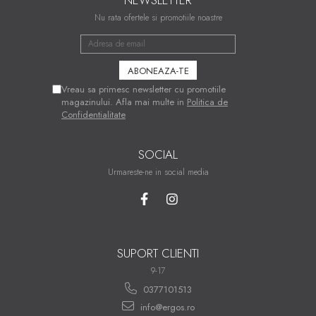
Nu rata ofertele si promotiile noastre
Vreau sa primesc newsletter cu promotiile
magazinului. Afla mai multe in
Politica de
Confidentialitate
SOCIAL
Urmareste-ne in social media
SUPORT CLIENTI
9-17
0377101513
info@ergos.ro