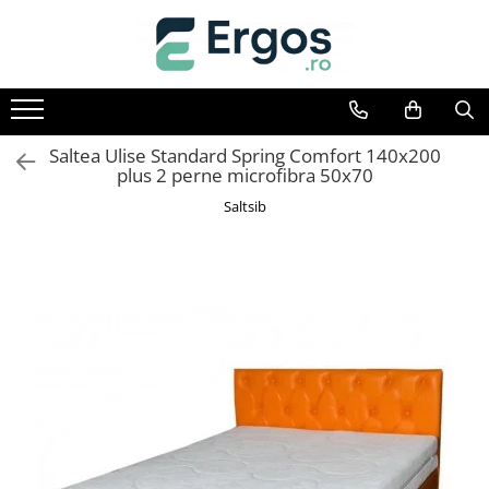
Baie
Birou
Bucatarie
Camera de zi
Dormitor
Hol
Mese
Saltele
Scaune
Textile
Baze cu lavoar
Birouri
Tabureti Bucatarie
Comode living
Comode dormitor Drimus
Cuiere
Mese bucatarie
Saltele memory
Scaune birou
Perne
Dulapuri baie
Etajere Birou
Fotolii
Dulapuri
Pantofare
Mese cafea
Saltele Pocket
Scaune directoriale
Pilote
Saltea Ulise Standard Spring Comfort 140x200
plus 2 perne microfibra 50x70
Oglinzi baie
Seturi birouri
Mobilier living
Mobila camera copii
Portmantouri
Mese cu scaune
Saltele Drimus DeLuxe
Scaune vizitator
Lenjerii pat
Saltsib
Seturi mobilier baie
Noptiere
Mese extensibile si pliante
Top saltele
Scaune Gaming
Protectii saltele
Paturi
Mese living
Saltele Spuma SuperComfort
Scaune birou copii
Paturi copii
Saltele Latex
Scaune bucatarie
Somiere
Saltele superortopedice
Scaune pliante
Taburete
Saltele patuturi copii
Scaune living
Scaune bar