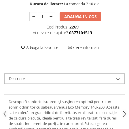
Durata de livrare:
La comanda 7-10 zile
ADAUGA IN COS
Cod Produs:
2269
Ai nevoie de ajutor?
0377101513
Adauga la Favorite
Cere informatii
Descriere
Descoperă confortul suprem și susținerea optimă pentru un
somn odihnitor cu salteaua Venus Eco Memory 140x200. Această
saltea oferă un grad ridicat de fermitate, echilibrat cu o senzație
de căldură plăcută, ideală pentru a te trezi revitalizat, fără dureri
de spate, indiferent de poziția în care dormi. Este alegerea
perfectă pentru a transforma nopțile tale într-o experiență de