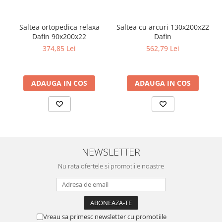
complet la forma inițială. Pentru a menține calitatea și a prelungi
durata de viață a saltelei, este recomandată aerisirea frecventă și
rotirea acesteia la intervale regulate.
Saltea ortopedica relaxa
Saltea cu arcuri 130x200x22
Garanție
Dafin 90x200x22
Dafin
Beneficiezi de o perioadă de garanție de 3 ani pentru salteaua
374,85 Lei
562,79 Lei
Venus Eco Memory, o dovadă a calității și durabilității produsului.
Cadou Special
La achiziționarea saltelei Venus Eco Memory, primești o husă
cadou, a cărei culoare poate varia în funcție de disponibilitatea
ADAUGA IN COS
ADAUGA IN COS
stocului (albă sau colorată).
NEWSLETTER
Nu rata ofertele si promotiile noastre
Vreau sa primesc newsletter cu promotiile