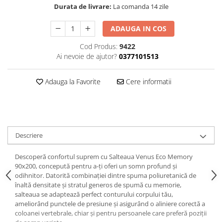
Durata de livrare:
La comanda 14 zile
ADAUGA IN COS
Cod Produs:
9422
Ai nevoie de ajutor?
0377101513
Adauga la Favorite
Cere informatii
Descriere
Descoperă confortul suprem cu Salteaua Venus Eco Memory
90x200, concepută pentru a-ți oferi un somn profund și
odihnitor. Datorită combinației dintre spuma poliuretanică de
înaltă densitate și stratul generos de spumă cu memorie,
salteaua se adaptează perfect conturului corpului tău,
ameliorând punctele de presiune și asigurând o aliniere corectă a
coloanei vertebrale, chiar și pentru persoanele care preferă poziții