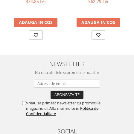
374,85 Lei
562,79 Lei
Instrucțiuni de Utilizare și Întreținere
Salteaua este livrată rulată și vidată pentru un transport facil.
Pentru a-i reda forma inițială, desfășurați cu grijă folia de
protecție, evitând obiectele ascuțite. Recomandăm lăsarea
ADAUGA IN COS
ADAUGA IN COS
saltelei la aerisit cel puțin 24-48 de ore înainte de utilizare. Pentru
a prelungi durata de viață și a menține proprietățile saltelei, este
indicată aerisirea frecventă și rotirea periodică.
Garanție
Produsul beneficiază de o perioadă de garanție de 3 ani,
confirmând calitatea și durabilitatea sa.
NEWSLETTER
Nu rata ofertele si promotiile noastre
Vreau sa primesc newsletter cu promotiile
magazinului. Afla mai multe in
Politica de
Confidentialitate
SOCIAL