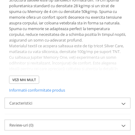
poliuretanica standard cu densitate 28 kg/mp si un strat de
spuma cu Memory de 4 cm cu densitate 50kg/mp. Spuma cu
memorie ofera un confort sporit deoarece nu exercita tensiune
asupra corpului, iar coloana vetebrala sta in forma sa naturala.
Spuma cu memorie se adapteaza perfect la temperatura
corpului, reduce necesitatea de a schimba pozitia în timpul noptii,
asigurand un somn cu-adevarat profund.
Materialul textil ce acopera salteaua este de tip tricot Silver Care,
matlasata cu vata siliconica, densitate 100g/mp pe suport TNT.
Cu salteaua Jupiter Memory One, veți experimenta un somn
odihnitor și revitalizant, înconjurați de confort. Este alegerea
ideală pentru cei care apreciază calitatea și atenția la detalii în
materie de somn.
Caracteristici tehnice saltea Jupiter Memory One:
VEZI MAI MULT
-Structura sandwich formata din: 19 cm spuma poliuretanica
Informatii conformitate produs
standard densitate 28kg/mp si un strat de spuma cu Memory de
4 cm cu densitate 50 kg/mp.
-Husa din tricot Silver Care, matlasata cu vata siliconica, densitate
Caracteristici
100g/mp pe suport TNT 40g/mp.
-Grosime 24 cm
-Duritate mediu-tare
Review-uri
(0)
-Greutatea sustinuta (per utilizator) 100 kg
Instructiuni utilizare
: