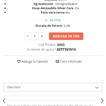
Kg sustinute
- 100 kg/utilizator
Husa detasabila Silver Care
-Da
Fata vara-iarna
-Nu
IN STOC
Durata de livrare:
3 zile
ADAUGA IN COS
Cod Produs:
4403
Ai nevoie de ajutor?
0377101513
Adauga la Favorite
Cere informatii
Descriere
Structura saltelei este tip sandwich formata din: 19 cm spuma