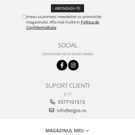
- cu elastice la colturi pentru o prindere usoara si sigura de saltea
- matlasare ultrasonic (prin lipire)
Pilota iarna groasa hipoalergenica 200x200
:
Vreau sa primesc newsletter cu promotiile
- fata din microfibra
magazinului. Afla mai multe in
Politica de
Confidentialitate
- umplutura puf siliconizat 350 g/mp
- colturile sunt rotunjite
- cu bentita pe margine
SOCIAL
- lavabila la 30°C
- matlasare clasica (cu ata)
Urmareste-ne in social media
Imaginiile au caracter informativ, modelul de matlasare al
produselor poate sa difere.
SUPORT CLIENTI
9-17
0377101513
info@ergos.ro
MAGAZINUL MEU