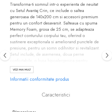
Transforma-ti somnul intr-o experienta de neuitat
cu Setul Avantaj Crin, ce include o saltea
generoasa de 140x200 cm si accesorii premium
pentru un confort desavarsit. Salteaua cu spuma
Memory Foam, grosa de 25 cm, se adapteaza
perfect conturului corpului tau, oferind o
sustinere exceptionala si ameliorand punctele de
presiune, pentru un somn odihnitor si revitalizant.
Setul include, de asemenea, doua perne
confortabile, o husa hipoalergenica pentru
protectia saltelei si o pilota groasa de iarna, toate
VEZI MAI MULT
create pentru a-ti asigura un ambient de somn
Informatii conformitate produs
optim si igienic.
Beneficii cheie:
Confort personalizat:
Stratul de 4 cm
Caracteristici
Memory Foam se muleaza pe corp,
eliminand punctele de presiune si asigurand
Dimensiune: