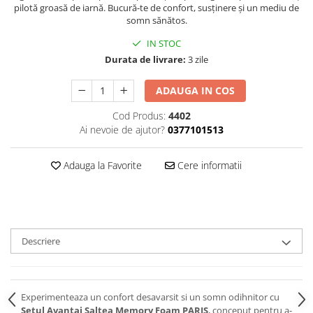
pilotă groasă de iarnă. Bucură-te de confort, susținere și un mediu de
somn sănătos.
IN STOC
Durata de livrare:
3 zile
ADAUGA IN COS
Cod Produs:
4402
Ai nevoie de ajutor?
0377101513
Adauga la Favorite
Cere informatii
Descriere
Experimenteaza un confort desavarsit si un somn odihnitor cu
Setul Avantaj Saltea Memory Foam PARIS
, conceput pentru a-