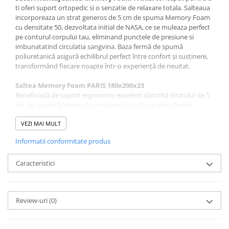
ti oferi suport ortopedic si o senzatie de relaxare totala. Salteaua
incorporeaza un strat generos de 5 cm de spuma Memory Foam
cu densitate 50, dezvoltata initial de NASA, ce se muleaza perfect
pe conturul corpului tau, eliminand punctele de presiune si
imbunatatind circulatia sangvina. Baza fermă de spumă
poliuretanică asigură echilibrul perfect între confort și susținere,
transformând fiecare noapte într-o experiență de neuitat.
Saltea Memory Foam PARIS 180x200x23
Beneficiază de suport ergonomic excelent datorită stratului de 5
cm de spumă Memory Foam (densitate 50), ce preia forma
corpului pentru a elimina punctele de presiune și a relaxa
musculatura. Stratul de bază din spumă poliuretanică (densitate
VEZI MAI MULT
25) asigură o susținere fermă și echilibrată. Salteaua este
Informatii conformitate produs
acoperită cu un material Visco (dublu jarse) capitonat cu vată
sintetică de 400 g/m2 pe partea cu Memory Foam, și stofa
jacquard pe partea inferioară. Banda SpaceAir integrată pe toată
Caracteristici
circumferința saltelei facilitează aerisirea. Materialul este tratat
impotriva mucegaiului si acarienilor, iar husa din material
Silvercare, cu fire de argint, acționează ca un antibiotic natural,
Review-uri
(0)
reducând bacteriile, prevenind mucegaiul și mirosurile neplăcute,
oferind un somn liniștit și eliminând stresul.