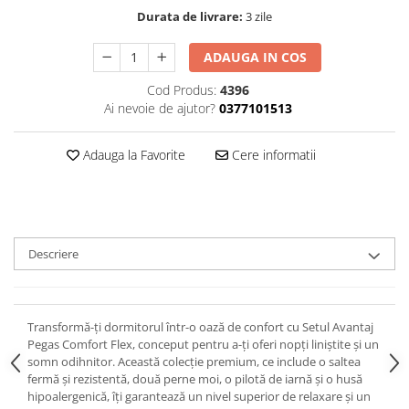
Durata de livrare:
3 zile
ADAUGA IN COS
Cod Produs:
4396
Ai nevoie de ajutor?
0377101513
Adauga la Favorite
Cere informatii
Descriere
Transformă-ți dormitorul într-o oază de confort cu Setul Avantaj
Pegas Comfort Flex, conceput pentru a-ți oferi nopți liniștite și un
somn odihnitor. Această colecție premium, ce include o saltea
fermă și rezistentă, două perne moi, o pilotă de iarnă și o husă
hipoalergenică, îți garantează un nivel superior de relaxare și un