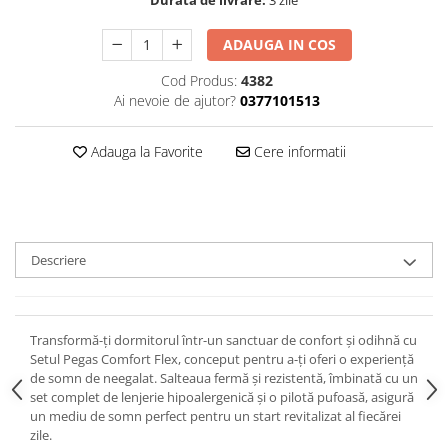
ADAUGA IN COS
Cod Produs:
4382
Ai nevoie de ajutor?
0377101513
Adauga la Favorite
Cere informatii
Descriere
Transformă-ți dormitorul într-un sanctuar de confort și odihnă cu
Setul Pegas Comfort Flex, conceput pentru a-ți oferi o experiență
de somn de neegalat. Salteaua fermă și rezistentă, îmbinată cu un
set complet de lenjerie hipoalergenică și o pilotă pufoasă, asigură
un mediu de somn perfect pentru un start revitalizat al fiecărei
zile.