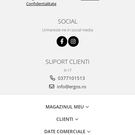
HypoallergenicMed. Confecționată din microfibră 100% poliester,
Confidentialitate
aceasta este extrem de moale la atingere și lavabilă la 95°C,
menținându-și forma și rezistența în timp. Umplutura de 400g/m²
din material netesut asigură o căldură optimă. Materialul
SOCIAL
microfibră oferă o suprafață netedă, un climat confortabil pentru
piele, un transport eficient al umezelii și previne înmulțirea
Urmareste-ne in social media
bacteriilor, totul fără aditivi chimici.
Produs certificat OEKO-TEX 100, garantând absența substanțelor
periculoase.
SUPORT CLIENTI
9-17
0377101513
info@ergos.ro
MAGAZINUL MEU
CLIENTI
DATE COMERCIALE