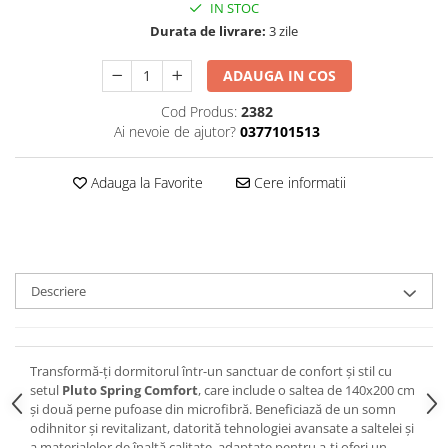
IN STOC
Durata de livrare:
3 zile
ADAUGA IN COS
Cod Produs:
2382
Ai nevoie de ajutor?
0377101513
Adauga la Favorite
Cere informatii
Descriere
Transformă-ți dormitorul într-un sanctuar de confort și stil cu
setul
Pluto Spring Comfort
, care include o saltea de 140x200 cm
și două perne pufoase din microfibră. Beneficiază de un somn
odihnitor și revitalizant, datorită tehnologiei avansate a saltelei și
a materialelor de înaltă calitate, adaptate pentru a-ți oferi un