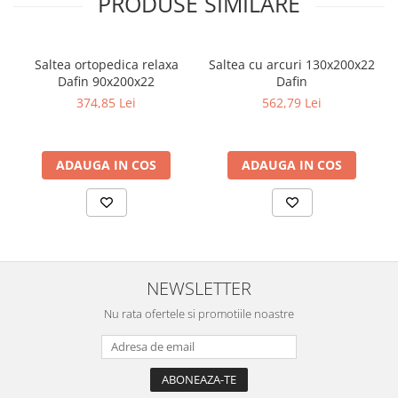
PRODUSE SIMILARE
Confort și Aerisire
Salteaua, cu o înălțime de 20 cm și o fermitate medie-tare, oferă o
poziție naturală și corectă coloanei vertebrale și umerilor, fiind
ideală pentru persoanele cu o greutate de până la 90 kg. Sistemul
Saltea ortopedica relaxa
Saltea cu arcuri 130x200x22
de aerisire pe toată suprafața saltelei contribuie la menținerea
Dafin 90x200x22
Dafin
unui mediu de somn proaspăt.
374,85 Lei
562,79 Lei
Pernele din Microfibră
Setul include două perne cu dimensiunile de 50x70 cm, umplute
cu fibră siliconizată și acoperite cu un exterior din microfibră
ADAUGA IN COS
ADAUGA IN COS
100% poliester. Tesătura din microfibră este lavabilă la 60°C, o
temperatură ce contribuie la eliminarea acarienilor și bacteriilor,
asigurând un somn sănătos.
Garanție
Beneficiază de o garanție de 3 ani pentru salteaua Pluto Spring
Comfort 140x200, o dovadă a calității și durabilității produsului.
NEWSLETTER
Nu rata ofertele si promotiile noastre