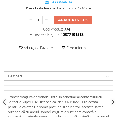
LA COMANDA
Durata de livrare:
La comanda 7 - 10 zile
ADAUGA IN COS
Cod Produs:
774
Ai nevoie de ajutor?
0377101513
Adauga la Favorite
Cere informatii
Descriere
Transformați-vă dormitorul într-un sanctuar al confortului cu
Salteaua Super Lux Ortopedică Iris 130x190x26. Proiectată
pentru a vă oferi un somn profund și odihnitor, această saltea
ortopedică cu arcuri Bonnell asigură o susținere corectă a
coloanei vertebrale, contribuind la o postură optimă pe parcursul