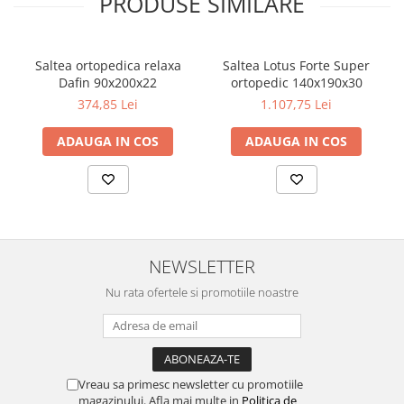
PRODUSE SIMILARE
SpaceAir pe tot perimetrul.
Protecție Împotriva Acarienilor și Mucegaiului
Întregul ansamblu este tratat special pentru a oferi protecție
Saltea ortopedica relaxa
Saltea Lotus Forte Super
împotriva mucegaiului și acarienilor, asigurând un mediu de
Dafin 90x200x22
ortopedic 140x190x30
somn sănătos.
374,85 Lei
1.107,75 Lei
Garanție și Întreținere
ADAUGA IN COS
ADAUGA IN COS
Beneficiați de o
garanție de 4 ani
pentru salteaua Superlux Iris.
Pentru a menține calitatea saltelei în timp, aceasta se aspiră
periodic și se evită utilizarea produselor lichide de curățare. Se
recomandă rotirea saltelei la fiecare 3 luni pentru o uzură
uniformă.
NEWSLETTER
Nu rata ofertele si promotiile noastre
Vreau sa primesc newsletter cu promotiile
magazinului. Afla mai multe in
Politica de