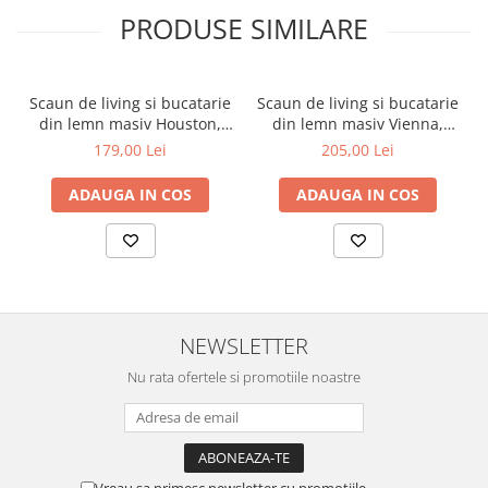
PRODUSE SIMILARE
Scaun de living si bucatarie
Scaun de living si bucatarie
din lemn masiv Houston,
din lemn masiv Vienna,
tapiterie stofa,100 kg,
tapiterie stofa,100 kg,
179,00 Lei
205,00 Lei
94x49x40 cm, alb/gri
94x49x40 cm, nuc/maro
ADAUGA IN COS
ADAUGA IN COS
NEWSLETTER
Nu rata ofertele si promotiile noastre
Vreau sa primesc newsletter cu promotiile