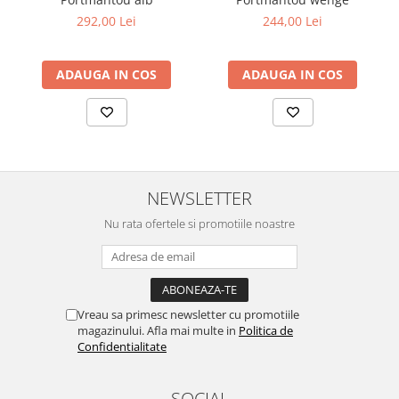
curățați-l cu o lavetă ușor umedă sau un prosop de hârtie,
292,00 Lei
244,00 Lei
evitând produsele de curățare agresive.
Garanție
Beneficiați de o garanție de 2 ani pentru acest produs,
asigurându-vă o achiziție pe termen lung.
ADAUGA IN COS
ADAUGA IN COS
NEWSLETTER
Nu rata ofertele si promotiile noastre
Vreau sa primesc newsletter cu promotiile
magazinului. Afla mai multe in
Politica de
Confidentialitate
SOCIAL