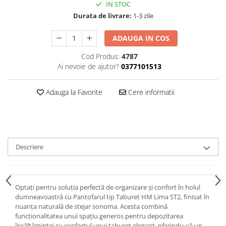
IN STOC
Durata de livrare:
1-3 zile
ADAUGA IN COS
Cod Produs:
4787
Ai nevoie de ajutor?
0377101513
Adauga la Favorite
Cere informatii
Descriere
Optați pentru soluția perfectă de organizare și confort în holul
dumneavoastră cu Pantofarul tip Taburet HM Lima ST2, finisat în
nuanța naturală de stejar sonoma. Acesta combină
funcționalitatea unui spațiu generos pentru depozitarea
încălțămintei cu confortul unui taburet elegant, oferindu-vă un