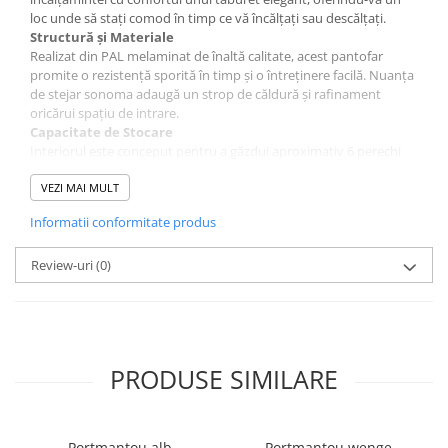
loc unde să stați comod în timp ce vă încălțați sau descălțați.
Structură și Materiale
Realizat din PAL melaminat de înaltă calitate, acest pantofar
promite o rezistență sporită în timp și o întreținere facilă. Nuanța
de stejar sonoma adaugă un strop de căldură și rafinament
oricărui spațiu de intrare.
Capacitate de Stocare
Interiorul este conceput pentru a găzdui aproximativ 6 perechi
de încălțăminte, de la pantofi eleganți și sandale, la adidași și
papuci, menținând astfel ordinea în holul dumneavoastră.
VEZI MAI MULT
Funcționalitate de Taburet
Informatii conformitate produs
Partea superioară, tapițată, transformă pantofarul într-un
taburet confortabil, ideal pentru momentele în care aveți nevoie
de un respiro sau pentru a facilita procesul de
Review-uri
(0)
încălțare/descălțare, mai ales cu încălțămintea mai dificilă.
Dimensiuni
Lungime: 70 cm
Lățime: 32 cm
Înălțime: 45 cm
PRODUSE SIMILARE
Montaj și Întreținere
Produsul este livrat demontat, într-un ambalaj sigur, compact, cu
toate accesoriile și instrucțiunile necesare pentru un montaj
simplu. Pentru a păstra aspectul impecabil al mobilierului,
Portmantou alb
Portmantou wenge