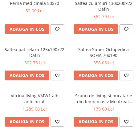
Perna medicinala 50x70
Saltea cu arcuri 130x200x22
Dafin
52,00 Lei
562,79 Lei
ADAUGA IN COS
ADAUGA IN COS
Saltea pat relaxa 125x190x22
Saltea Super Ortopedica
Dafin
SOFIA 70x190
502,78 Lei
358,05 Lei
ADAUGA IN COS
ADAUGA IN COS
Vitrina living VMW1 alb
Scaun de living si bucatarie
antichizat
din lemn masiv Montreal,
tapiterie stofa,100 kg,
1.289,00 Lei
179,00 Lei
94x49x40 cm, alb/maro
ADAUGA IN COS
ADAUGA IN COS