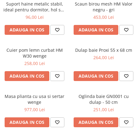
Suport haine metalic stabil,
Scaun birou mesh HM Valor
ideal pentru dormitor, hol sau
negru - gri
dressing
96,00 Lei
453,00 Lei
ADAUGA IN COS
ADAUGA IN COS
Cuier pom lemn curbat HM
Dulap baie Proxi 55 x 68 cm
W30 wenge
264,00 Lei
258,00 Lei
ADAUGA IN COS
ADAUGA IN COS
Masa plianta cu usa si sertar
Oglinda baie GN0001 cu
wenge
dulap - 50 cm
977,00 Lei
251,00 Lei
ADAUGA IN COS
ADAUGA IN COS