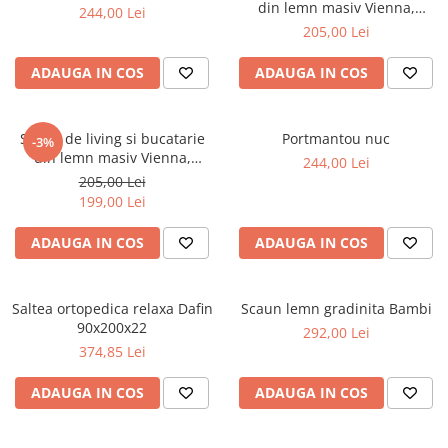
din lemn masiv Vienna,
244,00 Lei
tapiterie stofa,100 kg,
205,00 Lei
94x49x40 cm, nuc/maro
ADAUGA IN COS
ADAUGA IN COS
Scaun de living si bucatarie
Portmantou nuc
-3%
din lemn masiv Vienna,
244,00 Lei
tapiterie stofa,100 kg,
205,00 Lei
94x49x40 cm, alb/gri
199,00 Lei
ADAUGA IN COS
ADAUGA IN COS
Saltea ortopedica relaxa Dafin
Scaun lemn gradinita Bambi
90x200x22
292,00 Lei
374,85 Lei
ADAUGA IN COS
ADAUGA IN COS